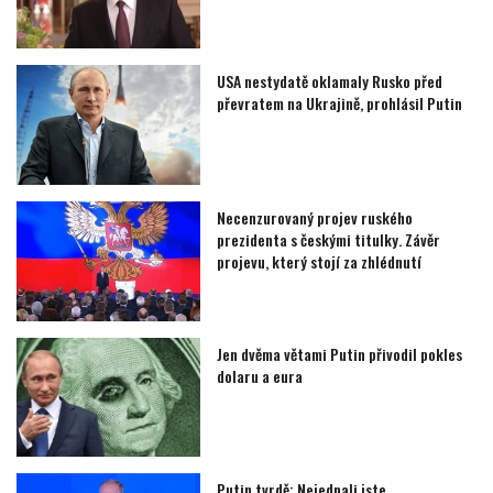
USA nestydatě oklamaly Rusko před
převratem na Ukrajině, prohlásil Putin
Necenzurovaný projev ruského
prezidenta s českými titulky. Závěr
projevu, který stojí za zhlédnutí
Jen dvěma větami Putin přivodil pokles
dolaru a eura
Putin tvrdě: Nejednali jste,