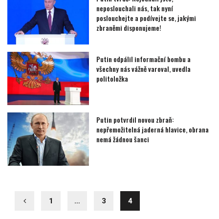
neposlouchali nás, tak nyní
poslouchejte a podívejte se, jakými
zbraněmi disponujeme!
Putin odpálil informační bombu a
všechny nás vážně varoval, uvedla
politoložka
Putin potvrdil novou zbraň:
nepřemožitelná jaderná hlavice, obrana
nemá žádnou šanci
1
…
3
4