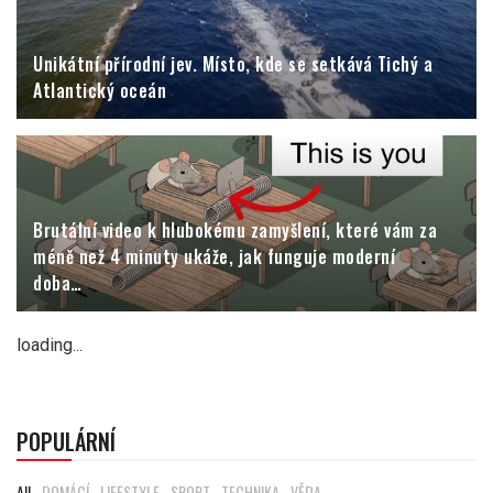
Unikátní přírodní jev. Místo, kde se setkává Tichý a
Atlantický oceán
Brutální video k hlubokému zamyšlení, které vám za
méně než 4 minuty ukáže, jak funguje moderní
doba…
loading...
POPULÁRNÍ
All
DOMÁCÍ
LIFESTYLE
SPORT
TECHNIKA
VĚDA