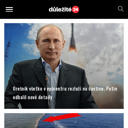
Orešnik všetko v epicentru rozloží na častice. Putin
odhalil nové detaily