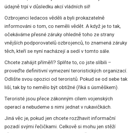
údajně trpí v důsledku akcí vládních sil!
Ozbrojenci ledacos věděli a byli prokazatelně
informováni o tom, co neměli vědět. A když je to tak,
očekáváme přesné záruky ohledně toho ze strany
vnějších podporovatelů ozbrojenců, to znamená záruky
těch, kteří se nyní nacházejí a sedí v tomto sále.
Chcete zahájit příměří? Splňte to, co jste slíbili –
proveďte definitivní vymezení teroristických organizací.
Odlište svou opozici od teroristů. Pokud se od sebe tak
liší, tak by to nemělo být obtížné (říká s úsměškem).
Teroristé jsou přece zákonným cílem vojenských
operací a nebudeme s nimi jednat v rukavičkách.
Jiná věc je, pokud jen chcete rozžhavit informační
pozadí svými řečičkami. Celkově si mohu jen stěží