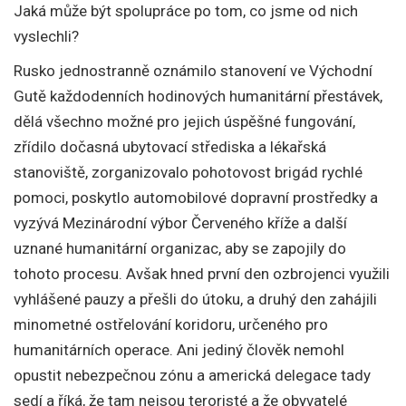
Jaká může být spolupráce po tom, co jsme od nich
vyslechli?
Rusko jednostranně oznámilo stanovení ve Východní
Gutě každodenních hodinových humanitární přestávek,
dělá všechno možné pro jejich úspěšné fungování,
zřídilo dočasná ubytovací střediska a lékařská
stanoviště, zorganizovalo pohotovost brigád rychlé
pomoci, poskytlo automobilové dopravní prostředky a
vyzývá Mezinárodní výbor Červeného kříže a další
uznané humanitární organizac, aby se zapojily do
tohoto procesu. Avšak hned první den ozbrojenci využili
vyhlášené pauzy a přešli do útoku, a druhý den zahájili
minometné ostřelování koridoru, určeného pro
humanitárních operace. Ani jediný člověk nemohl
opustit nebezpečnou zónu a americká delegace tady
sedí a říká, že tam nejsou teroristé a že obyvatelé