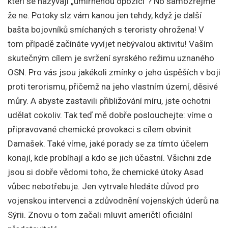
kteří se nazývají „umírněnou opozicí“? No samozřejmě
že ne. Potoky slz vám kanou jen tehdy, když je další
bašta bojovníků smíchaných s teroristy ohrožena! V
tom případě začínáte vyvíjet nebývalou aktivitu! Vaším
skutečným cílem je svržení syrského režimu uznaného
OSN. Pro vás jsou jakékoli zmínky o jeho úspěších v boji
proti terorismu, přičemž na jeho vlastním území, děsivé
můry. A abyste zastavili přibližování míru, jste ochotni
udělat cokoliv. Tak teď mě dobře poslouchejte: víme o
připravované chemické provokaci s cílem obvinit
Damašek. Také víme, jaké porady se za tímto účelem
konají, kde probíhají a kdo se jich účastní. Všichni zde
jsou si dobře vědomi toho, že chemické útoky Asad
vůbec nebotřebuje. Jen vytrvale hledáte důvod pro
vojenskou intervenci a zdůvodnění vojenských úderů na
Sýrii. Znovu o tom začali mluvit američtí oficiální