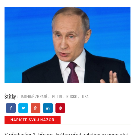
Štítky :
JADERNÉ ZBRANĚ
PUTIN
RUSKO
USA
,
,
,
NAPIŠTE SVŮJ NÁZOR
V předvečer 1. března, krátce před zahájením poselství