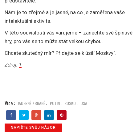
představitelé.
Nám je to zřejmé a je jasné, na co je zaměřena vaše
intelektuální aktivita.
V této souvislosti vás varujeme – zanechte své špinavé
hry, pro vás se to může stát velkou chybou.
Chcete skutečný mír? Přidejte se k úsilí Moskvy“.
Zdroj:
1
Více :
JADERNÉ ZBRANĚ
PUTIN
RUSKO
USA
,
,
,
NAPIŠTE SVŮJ NÁZOR