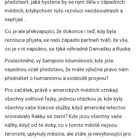
představit, jaká hysterie by se nyní děla v západních
médiích, kdybychom tuto rezoluci neodsouhlasili a
nepřijali …
Co je ale překvapující, že dokonce i teď, kdy byla
rezoluce přijata, se naši západní partneři tváří, že vše,
co je v ní napsáno, se týká výhradně Damašku a Ruska.
Poslechněte, vy šampióni lidumilnosti, kde jste
najednou vzali představu, že máte výlučné právo nám
přednášet o humanismu a svobodě projevu?
Pro začátek, právě v amerických médiích vznikají
všechny světové fejky, jedinou otázkou je, kde byly
všechny vaše tiskové služby, když americké letectvo
srovnávalo Rakku se zemí? Kde jsou všechny vaše
nářky, když od té doby, co v tomto městě nejsou
teroristé, uplynuly měsíce, ale stále je nevyhovující pro