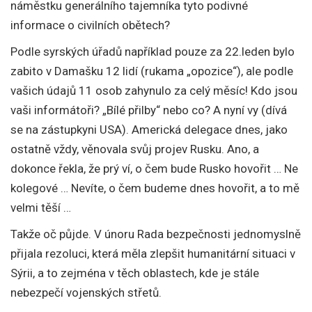
náměstku generálního tajemníka tyto podivné
informace o civilních obětech?
Podle syrských úřadů například pouze za 22.leden bylo
zabito v Damašku 12 lidí (rukama „opozice“), ale podle
vašich údajů 11 osob zahynulo za celý měsíc! Kdo jsou
vaši informátoři? „Bílé přilby“ nebo co? A nyní vy (dívá
se na zástupkyni USA). Americká delegace dnes, jako
ostatně vždy, věnovala svůj projev Rusku. Ano, a
dokonce řekla, že prý ví, o čem bude Rusko hovořit … Ne
kolegové … Nevíte, o čem budeme dnes hovořit, a to mě
velmi těší …
Takže oč půjde. V únoru Rada bezpečnosti jednomyslně
přijala rezoluci, která měla zlepšit humanitární situaci v
Sýrii, a to zejména v těch oblastech, kde je stále
nebezpečí vojenských střetů.