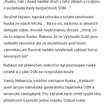
„Rusko, Írán i Asad nadále útočí v této oblasti v rozporu
s požadavky Rady bezpečnosti OSN …“
Stručně řečeno, typická rétorika a totální obviňování
Ruska ze všech hříchů … Ba co víc, na konci si američtí
delegáti vůbec dovolili neskrývanou drzost: „Víme, co
na to odpoví Rusko. Řeknou, že ve Východní Gutě jsou
radikální teroristé, ale ve skutečnosti pod touto
záminkou jen Rusové nadále nevybíravě zabíjejí tisíce
nevinných lidí“.
Rubikon byl překročen, mikrofon byl postoupen ruské
straně a v sále OSN se rozpoutala bouře …
Vasilij Nebenzja, zvláštní zástupce Ruska: „Vyslechl
jsem projev náměstka generálního tajemníka OSN a
americké zástupkyně. Pro začátek bych chtěl využít této
příležitosti a položit jednu otázku. Odkud máte