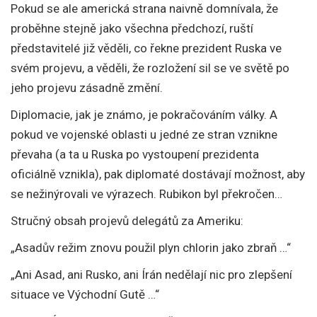
Pokud se ale americká strana naivně domnívala, že
proběhne stejně jako všechna předchozí, ruští
představitelé již věděli, co řekne prezident Ruska ve
svém projevu, a věděli, že rozložení sil se ve světě po
jeho projevu zásadně změní.
Diplomacie, jak je známo, je pokračováním války. A
pokud ve vojenské oblasti u jedné ze stran vznikne
převaha (a ta u Ruska po vystoupení prezidenta
oficiálně vznikla), pak diplomaté dostávají možnost, aby
se nežinýrovali ve výrazech. Rubikon byl překročen…
Stručný obsah projevů delegátů za Ameriku:
„Asadův režim znovu použil plyn chlorin jako zbraň …“
„Ani Asad, ani Rusko, ani Írán nedělají nic pro zlepšení
situace ve Východní Gutě …“