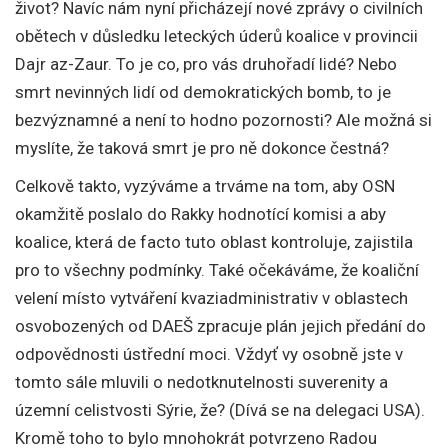
život? Navíc nám nyní přicházejí nové zprávy o civilních
obětech v důsledku leteckých úderů koalice v provincii
Dajr az-Zaur. To je co, pro vás druhořadí lidé? Nebo
smrt nevinných lidí od demokratických bomb, to je
bezvýznamné a není to hodno pozornosti? Ale možná si
myslíte, že taková smrt je pro ně dokonce čestná?
Celkově takto, vyzýváme a trváme na tom, aby OSN
okamžitě poslalo do Rakky hodnotící komisi a aby
koalice, která de facto tuto oblast kontroluje, zajistila
pro to všechny podmínky. Také očekáváme, že koaliční
velení místo vytváření kvaziadministrativ v oblastech
osvobozených od DAEŠ zpracuje plán jejich předání do
odpovědnosti ústřední moci. Vždyť vy osobně jste v
tomto sále mluvili o nedotknutelnosti suverenity a
územní celistvosti Sýrie, že? (Dívá se na delegaci USA).
Kromě toho to bylo mnohokrát potvrzeno Radou