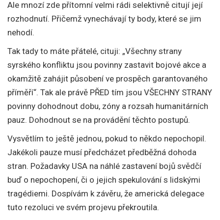
Ale mnozí zde přítomní velmi rádi selektivně citují její
rozhodnutí. Přičemž vynechávají ty body, které se jim
nehodí.
Tak tady to máte přátelé, cituji: „Všechny strany
syrského konfliktu jsou povinny zastavit bojové akce a
okamžitě zahájit působení ve prospěch garantovaného
příměří“. Tak ale právě PŘED tím jsou VŠECHNY STRANY
povinny dohodnout dobu, zóny a rozsah humanitárních
pauz. Dohodnout se na provádění těchto postupů.
Vysvětlím to ještě jednou, pokud to někdo nepochopil.
Jakékoli pauze musí předcházet předběžná dohoda
stran. Požadavky USA na náhlé zastavení bojů svědčí
buď o nepochopení, či o jejich spekulování s lidskými
tragédiemi. Dospívám k závěru, že americká delegace
tuto rezoluci ve svém projevu překroutila.