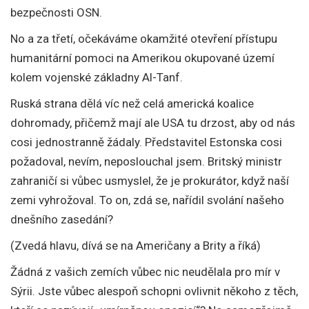
bezpečnosti OSN.
No a za třetí, očekáváme okamžité otevření přístupu
humanitární pomoci na Amerikou okupované území
kolem vojenské základny Al-Tanf.
Ruská strana dělá víc než celá americká koalice
dohromady, přičemž mají ale USA tu drzost, aby od nás
cosi jednostranně žádaly. Představitel Estonska cosi
požadoval, nevím, neposlouchal jsem. Britský ministr
zahraničí si vůbec usmyslel, že je prokurátor, když naší
zemi vyhrožoval. To on, zdá se, nařídil svolání našeho
dnešního zasedání?
(Zvedá hlavu, dívá se na Američany a Brity a říká)
Žádná z vašich zemích vůbec nic neudělala pro mír v
Sýrii. Jste vůbec alespoň schopni ovlivnit někoho z těch,