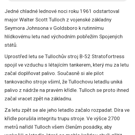
Jedné chladné lednové noci roku 1961 odstartoval
major Walter Scott Tulloch z vojenské základny
Seymora Johnsona v Goldsboro k rutinnímu
hlídkovému letu nad východním pobřežím Spojených
států.
Uprostřed letu se Tullochův stroj B-52 Stratofortress
spojil ve vzduchu s létajícím tankerem, který mu za letu
začal doplňovat palivo. Současně si ale pilot
tankovacího stroje všiml, že Tullochovu letadlu uniká
palivo z nádrže na pravém křídle. Tulloch se proto ihned
začal vracet zpět na základnu.
Za letu zpět se ale jeho letadlo začalo rozpadat. Díra ve
křídle porušila integritu trupu stroje. Ve výšce 2700
metrů nařídil Tulloch všem členům posádky, aby