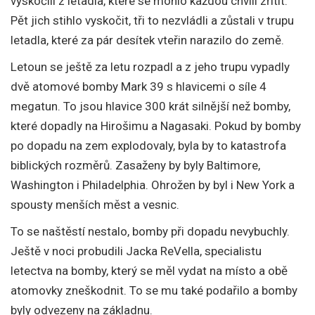
vyskočili z letadla, které se mohlo každou chvíli zřítit.
Pět jich stihlo vyskočit, tři to nezvládli a zůstali v trupu
letadla, které za pár desítek vteřin narazilo do země.
Letoun se ještě za letu rozpadl a z jeho trupu vypadly
dvě atomové bomby Mark 39 s hlavicemi o síle 4
megatun. To jsou hlavice 300 krát silnější než bomby,
které dopadly na Hirošimu a Nagasaki. Pokud by bomby
po dopadu na zem explodovaly, byla by to katastrofa
biblických rozměrů. Zasaženy by byly Baltimore,
Washington i Philadelphia. Ohrožen by byl i New York a
spousty menších měst a vesnic.
To se naštěstí nestalo, bomby při dopadu nevybuchly.
Ještě v noci probudili Jacka ReVella, specialistu
letectva na bomby, který se měl vydat na místo a obě
atomovky zneškodnit. To se mu také podařilo a bomby
byly odvezeny na základnu.