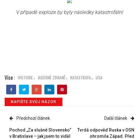
V případě exploze by byly následky katastrofální
Více :
HISTORIE
JADERNÉ ZBRANĚ
KATASTROFA
USA
,
,
,
NAPIŠTE SVŮJ NÁZOR
Předchozí článek
Další článek
Pochod „Za slušné Slovensko“
Tvrdá odpověď Ruska v OSN
v Bratislave – jak jsem to viděl
ohromila Západ. Před