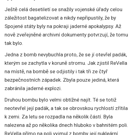
Ještě celá desetiletí se snažily vojenské úřady celou
záležitost bagatelizovat a nikdy nepřipustily, že by
Spojené státy byly na pokraji jaderné apokalypsy. Až
nově zveřejněné archivní dokumenty potvrzují, že tomu
tak bylo.
Jedna z bomb nevybuchla proto, že se jí otevřel padák,
kterým se zachytla v koruně stromu. Jak zjistil ReVella
na místě, na bombě se odjistily i tak tři ze čtyř
bezpečnostních západek. Zbyla pouze jediná, která
zabránila jaderné explozi.
Druhou bombu bylo velmi obtížné najít. Té se totiž
neotevřel její padák, a tak se obrovskou rychlostí zřítila
k zemi. Za letu se rozpadla na několik částí. Byla
nalezena až po několika dnech hluboko v bahnitém poli.
ReVella přímo na poli vyjmul z bomby její nukleární