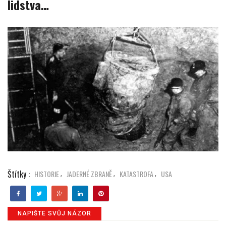
lidstva…
Štítky :
HISTORIE
JADERNÉ ZBRANĚ
KATASTROFA
USA
,
,
,
NAPIŠTE SVŮJ NÁZOR