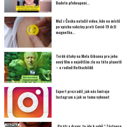
Budete překvapeni…
Muž z Česka natočil video, kde na místě
po vpichu vakcíny proti Covid-19 drží
magnetka…
Tvrdé útoky na Mela Gibsona pro jeho
nový film o největším zlu na této planetě
– o rodině Rothschildů
Expert prozradil, jak nás šmíruje
Instagram a jak se tomu vyhnout
„Piráti a drogy, to jde k sobě.“ Zástupce