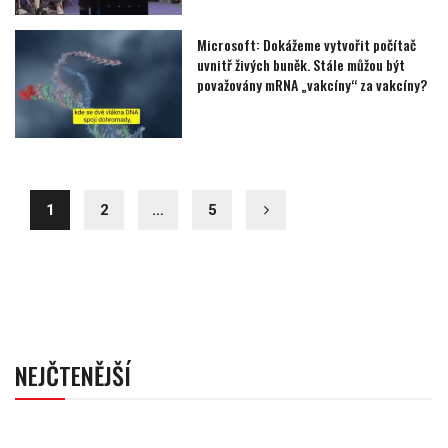
Microsoft: Dokážeme vytvořit počítač
uvnitř živých buněk. Stále můžou být
považovány mRNA „vakcíny“ za vakcíny?
1
2
…
5
NEJČTENĚJŠÍ