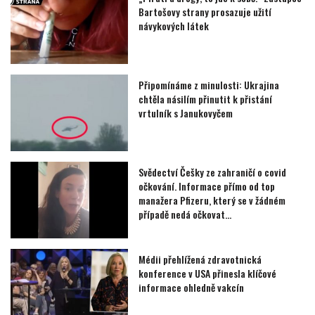
Bartošovy strany prosazuje užití
návykových látek
Připomínáme z minulosti: Ukrajina
chtěla násilím přinutit k přistání
vrtulník s Janukovyčem
Svědectví Češky ze zahraničí o covid
očkování. Informace přímo od top
manažera Pfizeru, který se v žádném
případě nedá očkovat…
Médii přehlížená zdravotnická
konference v USA přinesla klíčové
informace ohledně vakcín