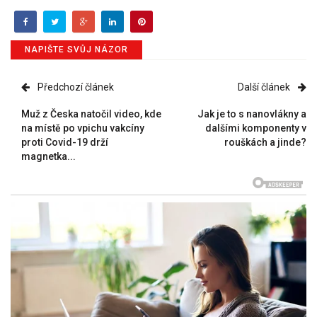
NAPIŠTE SVŮJ NÁZOR
Předchozí článek
Další článek
Muž z Česka natočil video, kde
Jak je to s nanovlákny a
na místě po vpichu vakcíny
dalšími komponenty v
proti Covid-19 drží
rouškách a jinde?
magnetka...