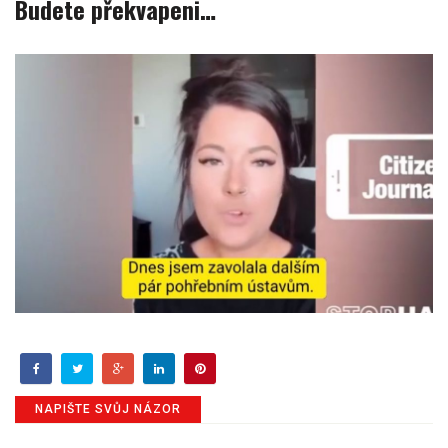
Budete překvapeni…
NAPIŠTE SVŮJ NÁZOR