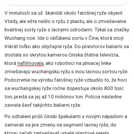
V minulosti sa už škandál okolo falošnej ryže objavil.
Vtedy, ale ešte nešlo o ryžu z plastu, ale o zmiešavanie
kvalitnej sorty ryže s lacnými odrodami. Týkal sa značky
Wuchang rice. Ide o obľúbenú sortu v Číne, ktorá stojí
trikrát toľko ako obyčajná ryža. Do priestorov baliarni sa
dostala so skrytou kamerou čínska štátna televízia,
ktorá
nafilmovala
, ako robotnici na plniacej linke
zmiešavajú wuchangsku ryžu s inou lacnou sortou ryže.
Podozrenie na výrobu falošnej ryže vzbudilo to, že hoci
sa wuchangskej ryže ročne dopestuje okolo 800 tisíc
ton, predá sa jej až 10 miliónov ton. Polícia následne
zavrela šesť takýchto baliarni ryže.
Po odhalení prišli čínski špekulanti s novým nápadom a
zamerali sa pre zmenu na segment lacnej ryže, do
ktorej začali zamiešavať umelé plastové pelety,