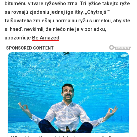
bituménu v tvare ryžového zrna. Tri lyžice takejto ryže
sa rovnajú zjedeniu jednej igelitky. „Chytrejší“
falšovatelia zmiešajú normálnu ryžu s umelou, aby ste
si hneď. nevšimli, že niečo nie je v poriadku,
upozorňuje
Be Amazed
.