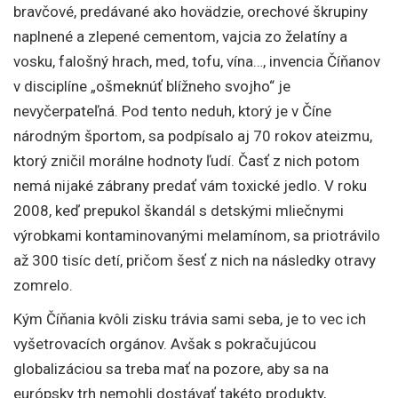
bravčové, predávané ako hovädzie, orechové škrupiny
naplnené a zlepené cementom, vajcia zo želatíny a
vosku, falošný hrach, med, tofu, vína…, invencia Číňanov
v disciplíne „ošmeknúť blížneho svojho“ je
nevyčerpateľná. Pod tento neduh, ktorý je v Číne
národným športom, sa podpísalo aj 70 rokov ateizmu,
ktorý zničil morálne hodnoty ľudí. Časť z nich potom
nemá nijaké zábrany predať vám toxické jedlo. V roku
2008, keď prepukol škandál s detskými mliečnymi
výrobkami kontaminovanými melamínom, sa priotrávilo
až 300 tisíc detí, pričom šesť z nich na následky otravy
zomrelo.
Kým Číňania kvôli zisku trávia sami seba, je to vec ich
vyšetrovacích orgánov. Avšak s pokračujúcou
globalizáciou sa treba mať na pozore, aby sa na
európsky trh nemohli dostávať takéto produkty,