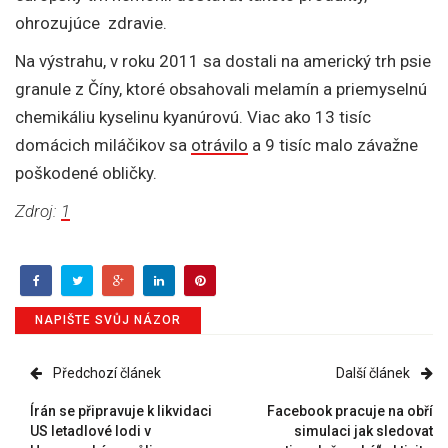
ohrozujúce zdravie.
Na výstrahu, v roku 2011 sa dostali na americký trh psie
granule z Číny, ktoré obsahovali melamín a priemyselnú
chemikáliu kyselinu kyanúrovú. Viac ako 13 tisíc
domácich miláčikov sa
otrávilo
a 9 tisíc malo závažne
poškodené obličky.
Zdroj:
1
NAPIŠTE SVŮJ NÁZOR
Předchozí článek
Další článek
Írán se připravuje k likvidaci
Facebook pracuje na obří
US letadlové lodi v
simulaci jak sledovat