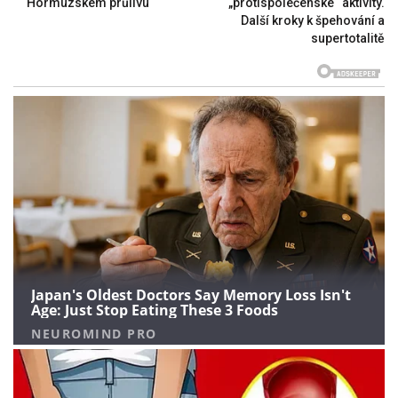
Hormuzském průlivu
„protispolečenské“ aktivity.
Další kroky k špehování a
supertotalitě