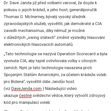
Dr. Dave Janda již před volbami varoval, že dojde k
pokusu o jejich krádež, a jeho host, generálporučík
Thomas G. McInerney, bývalý vysoký úředník
zpravodajských služeb, vysvětlil, jak demokraté a CIA
zavedli mechanismus, díky němuž je možné
v důležitých „swing státech“ změnit výsledky hlasování
elektronických hlasovacích automatů.
„Tato technologie se nazývá Operation Scorecard a byla
vyvinuta CIA, aby tajně ovlivňovala volby v cílových
zemích. Nyní je tato technologie nasazena proti
Spojeným Státům Americkým, za účelem krádeže voleb
pro Bidena“, vysvětlil dále Jandův host.
(viz
DaveJenda.com
) Následující video
ukazuje
čestné
svědectví vědce, který vytvořil zdrojový
kód pro manipulaci voleb: