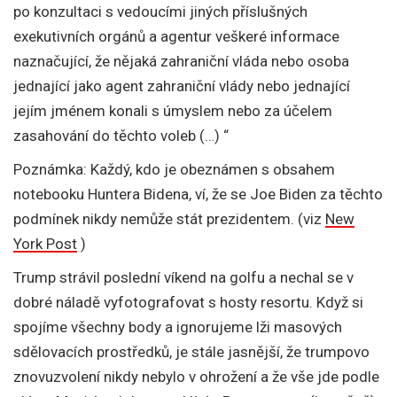
po konzultaci s vedoucími jiných příslušných
exekutivních orgánů a agentur veškeré informace
naznačující, že nějaká zahraniční vláda nebo osoba
jednající jako agent zahraniční vlády nebo jednající
jejím jménem konali s úmyslem nebo za účelem
zasahování do těchto voleb (…) “
Poznámka: Každý, kdo je obeznámen s obsahem
notebooku Huntera Bidena, ví, že se Joe Biden za těchto
podmínek nikdy nemůže stát prezidentem. (viz
New
York Post
)
Trump strávil poslední víkend na golfu a nechal se v
dobré náladě vyfotografovat s hosty resortu. Když si
spojíme všechny body a ignorujeme lži masových
sdělovacích prostředků, je stále jasnější, že trumpovo
znovuzvolení nikdy nebylo v ohrožení a že vše jde podle