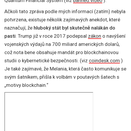
Quantum Financial System (viz
banned.video
).
Ačkoli tato zpráva podle mých informací (zatím) nebyla
potvrzena, existuje několik zajímavých anekdot, které
naznačují, že
hluboký stát byl skutečně nalákán do
pasti
: Trump již v roce 2017 podepsal
zákon
o navýšení
vojenských výdajů na 700 miliard amerických dolarů,
což nota bene obsahuje mandát pro blockchainovou
studii o kybernetické bezpečnosti. (viz
coindesk.com
)
Je také zajímavé, že Melania, která často komunikuje se
svým šatníkem, přišla k volbám v poutavých šatech s
„motivy blockchain.“