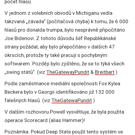
počet hlasů.
V jednom z volebních obvodů v Michiganu vedla
takzvaná „závada“ (počítačová chyba) k tomu, že 6 000
hlasů pro donalda trumpa, bylo nesprávně připočítáno
Joe Bidenovi. Z tohoto důvodu šéf Republikánské
strany požádal, aby bylo přepočítáno v dalších 47
okrscích, protože ty také pracují s pochybným
softwarem. Později bylo zjištěno, že se to týká všech
„swing států“. (viz
TheGatewayPundit
&
Breitbart
)
Podle zaměstnance mediální společnosti Fox Kylea
Beckera bylo v Georgii identifikováno již 132 000
falešných hlasů. (viz
TheGatewaPundit
)
V dalším rozhovoru Powell vysvětluje, že byla použita
operace Scorecard (alias Hammer)!
Poznámka: Pokud Deep State použil tento systém ve