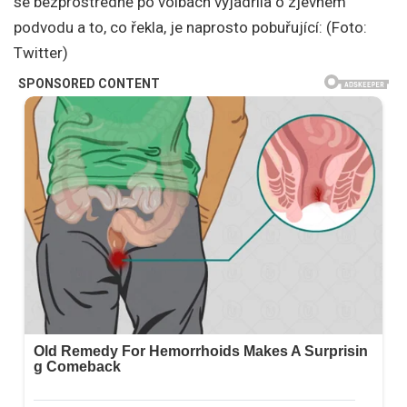
se bezprostředně po volbách vyjádřila o zjevném
podvodu a to, co řekla, je naprosto pobuřující: (Foto:
Twitter)