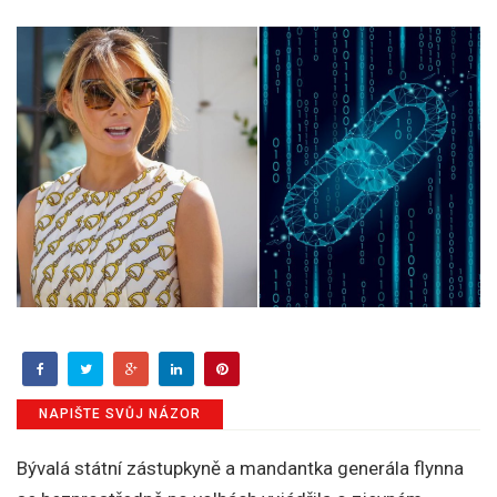
NAPIŠTE SVŮJ NÁZOR
Bývalá státní zástupkyně a mandantka generála flynna