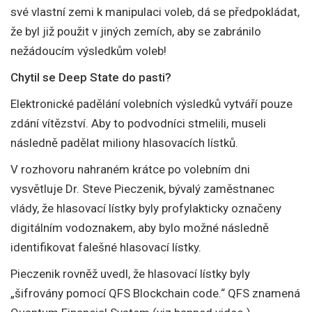
své vlastní zemi k manipulaci voleb, dá se předpokládat,
že byl již použit v jiných zemích, aby se zabránilo
nežádoucím výsledkům voleb!
Chytil se Deep State do pasti?
Elektronické padělání volebních výsledků vytváří pouze
zdání vítězství. Aby to podvodníci stmelili, museli
následně padělat miliony hlasovacích lístků.
V rozhovoru nahraném krátce po volebním dni
vysvětluje Dr. Steve Pieczenik, bývalý zaměstnanec
vlády, že hlasovací lístky byly profylakticky označeny
digitálním vodoznakem, aby bylo možné následně
identifikovat falešné hlasovací lístky.
Pieczenik rovněž uvedl, že hlasovací lístky byly
„šifrovány pomocí QFS Blockchain code.“ QFS znamená