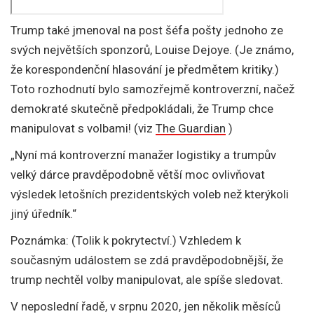
Trump také jmenoval na post šéfa pošty jednoho ze
svých největších sponzorů, Louise Dejoye. (Je známo,
že korespondenční hlasování je předmětem kritiky.)
Toto rozhodnutí bylo samozřejmě kontroverzní, načež
demokraté skutečně předpokládali, že Trump chce
manipulovat s volbami! (viz
The Guardian
)
„Nyní má kontroverzní manažer logistiky a trumpův
velký dárce pravděpodobně větší moc ovlivňovat
výsledek letošních prezidentských voleb než kterýkoli
jiný úředník.“
Poznámka: (Tolik k pokrytectví.) Vzhledem k
současným událostem se zdá pravděpodobnější, že
trump nechtěl volby manipulovat, ale spíše sledovat.
V neposlední řadě, v srpnu 2020, jen několik měsíců