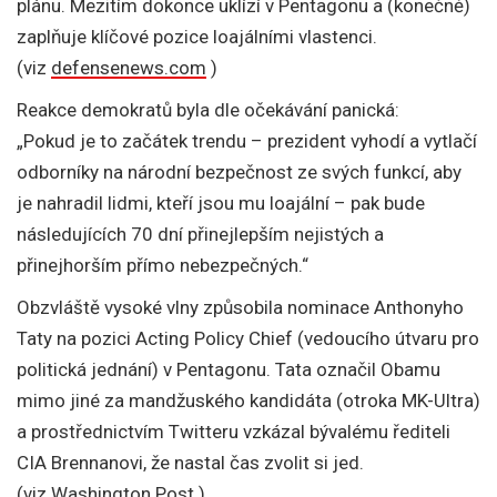
plánu. Mezitím dokonce uklízí v Pentagonu a (konečně)
zaplňuje klíčové pozice loajálními vlastenci.
(viz
defensenews.com
)
Reakce demokratů byla dle očekávání panická:
„Pokud je to začátek trendu – prezident vyhodí a vytlačí
odborníky na národní bezpečnost ze svých funkcí, aby
je nahradil lidmi, kteří jsou mu loajální – pak bude
následujících 70 dní přinejlepším nejistých a
přinejhorším přímo nebezpečných.“
Obzvláště vysoké vlny způsobila nominace Anthonyho
Taty na pozici Acting Policy Chief (vedoucího útvaru pro
politická jednání) v Pentagonu. Tata označil Obamu
mimo jiné za mandžuského kandidáta (otroka MK-Ultra)
a prostřednictvím Twitteru vzkázal bývalému řediteli
CIA Brennanovi, že nastal čas zvolit si jed.
(viz
Washington Post
)