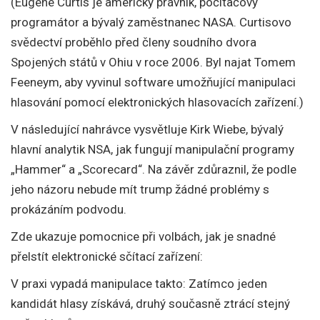
(Eugene Curtis je americký právník, počítačový
programátor a bývalý zaměstnanec NASA. Curtisovo
svědectví proběhlo před členy soudního dvora
Spojených států v Ohiu v roce 2006. Byl najat Tomem
Feeneym, aby vyvinul software umožňující manipulaci
hlasování pomocí elektronických hlasovacích zařízení.)
V následující nahrávce vysvětluje Kirk Wiebe, bývalý
hlavní analytik NSA, jak fungují manipulační programy
„Hammer“ a „Scorecard“. Na závěr zdůraznil, že podle
jeho názoru nebude mít trump žádné problémy s
prokázáním podvodu.
Zde ukazuje pomocnice při volbách, jak je snadné
přelstít elektronické sčítací zařízení:
V praxi vypadá manipulace takto: Zatímco jeden
kandidát hlasy získává, druhý současně ztrácí stejný