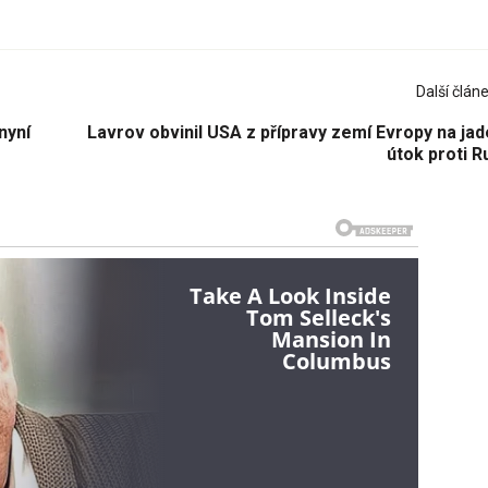
Další člán
nyní
Lavrov obvinil USA z přípravy zemí Evropy na ja
útok proti R