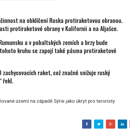
 činnost na obklíčení Ruska protiraketovou obranou.
asti protiraketové obrany v Kalifornii a na Aljašce.
v Rumunsku a v pobaltských zemích a brzy bude
 tohoto kruhu se zapojí také pásma protiraketové
 zachycovacích raket, což značně snižuje ruský
 řekl.
olované území na západě Sýrie jako úkryt pro teroristy.