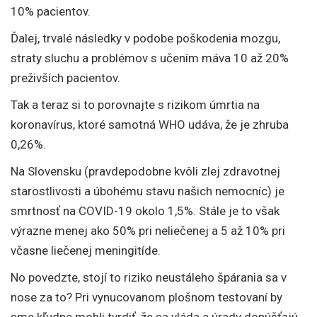
10% pacientov.
Ďalej, trvalé následky v podobe poškodenia mozgu,
straty sluchu a problémov s učením máva 10 až 20%
preživších pacientov.
Tak a teraz si to porovnajte s rizikom úmrtia na
koronavírus, ktoré samotná WHO udáva, že je zhruba
0,26%.
Na Slovensku (pravdepodobne kvôli zlej zdravotnej
starostlivosti a úbohému stavu našich nemocníc) je
smrtnosť na COVID-19 okolo 1,5%. Stále je to však
výrazne menej ako 50% pri neliečenej a 5 až 10% pri
včasne liečenej meningitíde.
No povedzte, stojí to riziko neustáleho špárania sa v
nose za to? Pri vynucovanom plošnom testovaní by
sme kľudne mohli tvrdiť, že sa vláda a úrady dopúšťajú