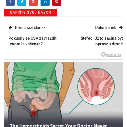
NAPIŠTE SVŮJ NÁZOR
Předchozí článek
Další článek
Pokusily se USA zavraždit
Štefec: Už to začíná být
jenom Lukašenka?
opravdu drsné