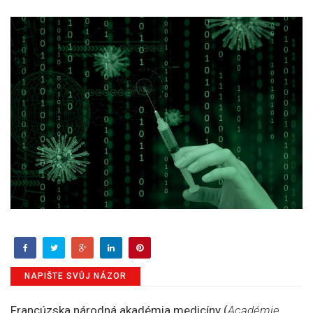
NAPIŠTE SVŮJ NÁZOR
Francúzska národná akadémia medicíny (
Académie