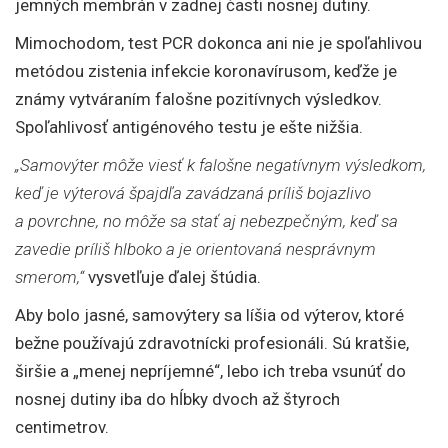
jemných membrán v zadnej časti nosnej dutiny.
Mimochodom, test PCR dokonca ani nie je spoľahlivou
metódou zistenia infekcie koronavírusom, keďže je
známy vytváraním falošne pozitívnych výsledkov.
Spoľahlivosť antigénového testu je ešte nižšia.
„Samovýter môže viesť k falošne negatívnym výsledkom,
keď je výterová špajdľa zavádzaná príliš bojazlivo
a povrchne, no môže sa stať aj nebezpečným, keď sa
zavedie príliš hlboko a je orientovaná nesprávnym
smerom,“
vysvetľuje ďalej štúdia.
Aby bolo jasné, samovýtery sa líšia od výterov, ktoré
bežne používajú zdravotnícki profesionáli. Sú kratšie,
širšie a „menej nepríjemné“, lebo ich treba vsunúť do
nosnej dutiny iba do hĺbky dvoch až štyroch
centimetrov.