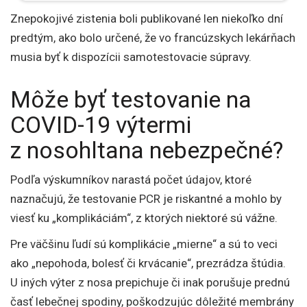
Znepokojivé zistenia boli publikované len niekoľko dní
predtým, ako bolo určené, že vo francúzskych lekárňach
musia byť k dispozícii samotestovacie súpravy.
Môže byť testovanie na
COVID-19 výtermi
z nosohltana nebezpečné?
Podľa výskumníkov narastá počet údajov, ktoré
naznačujú, že testovanie PCR je riskantné a mohlo by
viesť ku „komplikáciám“, z ktorých niektoré sú vážne.
Pre väčšinu ľudí sú komplikácie „mierne“ a sú to veci
ako „nepohoda, bolesť či krvácanie“, prezrádza štúdia.
U iných výter z nosa prepichuje či inak porušuje prednú
časť lebečnej spodiny, poškodzujúc dôležité membrány