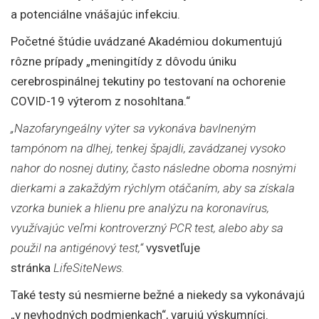
a potenciálne vnášajúc infekciu.
Početné štúdie uvádzané Akadémiou dokumentujú
rôzne prípady „meningitídy z dôvodu úniku
cerebrospinálnej tekutiny po testovaní na ochorenie
COVID-19 výterom z nosohltana.“
„Nazofaryngeálny výter sa vykonáva bavlneným
tampónom na dlhej, tenkej špajdli, zavádzanej vysoko
nahor do nosnej dutiny, často následne oboma nosnými
dierkami a zakaždým rýchlym otáčaním, aby sa získala
vzorka buniek a hlienu pre analýzu na koronavírus,
využívajúc veľmi kontroverzný PCR test, alebo aby sa
použil na antigénový test,“
vysvetľuje
stránka
LifeSiteNews.
Také testy sú nesmierne bežné a niekedy sa vykonávajú
„v nevhodných podmienkach“, varujú výskumníci.