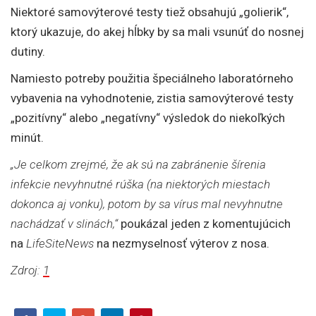
Niektoré samovýterové testy tiež obsahujú „golierik“,
ktorý ukazuje, do akej hĺbky by sa mali vsunúť do nosnej
dutiny.
Namiesto potreby použitia špeciálneho laboratórneho
vybavenia na vyhodnotenie, zistia samovýterové testy
„pozitívny“ alebo „negatívny“ výsledok do niekoľkých
minút.
„Je celkom zrejmé, že ak sú na zabránenie šírenia
infekcie nevyhnutné rúška (na niektorých miestach
dokonca aj vonku), potom by sa vírus mal nevyhnutne
nachádzať v slinách,“
poukázal jeden z komentujúcich
na
LifeSiteNews
na nezmyselnosť výterov z nosa.
Zdroj:
1