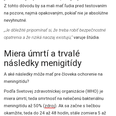
Z tohto dôvodu by sa mali mať ľudia pred testovaním
na pozore, najmä opakovaným, pokiaľ nie je absolútne
nevyhnutné.
„Je dôležité pripomínať si, že treba robiť bezpečnostné
opatrenia a že riziká naozaj existujú,“
varuje štúdia.
Miera úmrtí a trvalé
následky menigitídy
A aké následky môže mať pre človeka ochorenie na
meningitídu?
Podľa Svetovej zdravotníckej organizácie (WHO) je
miera úmrtí, teda smrtnosť na neliečenú bakteriálnu
meningitídu až 50% (
zdroj
). Ak sa začne s liečbou
okamžite, teda do 24 až 48 hodín, stále zomiera 5 až