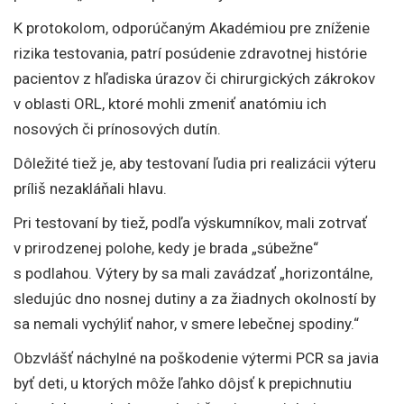
K protokolom, odporúčaným Akadémiou pre zníženie
rizika testovania, patrí posúdenie zdravotnej histórie
pacientov z hľadiska úrazov či chirurgických zákrokov
v oblasti ORL, ktoré mohli zmeniť anatómiu ich
nosových či prínosových dutín.
Dôležité tiež je, aby testovaní ľudia pri realizácii výteru
príliš nezakláňali hlavu.
Pri testovaní by tiež, podľa výskumníkov, mali zotrvať
v prirodzenej polohe, kedy je brada „súbežne“
s podlahou. Výtery by sa mali zavádzať „horizontálne,
sledujúc dno nosnej dutiny a za žiadnych okolností by
sa nemali vychýliť nahor, v smere lebečnej spodiny.“
Obzvlášť náchylné na poškodenie výtermi PCR sa javia
byť deti, u ktorých môže ľahko dôjsť k prepichnutiu