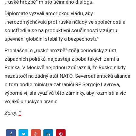
„ruské hrozbě“ místo účinného dialogu.
Diplomaté vyzvali americkou vládu, aby
„nerozdmýchávala protiruské nálady ve společnosti a
soustředila se na produktivní součinnosti v zájmu
upevnění globální stability a bezpečnosti.“
Prohlášení o „ruské hrozbě“ znějí periodicky z úst
západních politiků, nejčastěji z pobaltských zemí a
Polska. V Moskvě nejednou zdůraznili, že Rusko nikdy
nezaútočí na žádný stát NATO. Severoatlantická aliance
o tom podle ministra zahraničí RF Sergeje Lavrova,
výborně ví, ale využívá této záminky, aby rozmístila víc
vojáků u ruských hranic.
Zdroj:
1