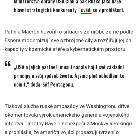
Ministerstvo obrany USA Čínu a pak Rusko jako naše
hlavní strategické konkurenty,“
uvádí
se v prohlášení.
Putin a Macron hovořili o situaci v zemiObě země podle
Espera modernizují své ozbrojené síly a rozšiřují jejich
kapacity v kosmické sféře a kybernetickém prostoru.
„USA a jejich partneři musí i nadále hájit své základní
principy a svůj způsob života. A jsme plně odhodláni to
učinit,“ dodal šéf Pentagonu.
Tisková služba ruské ambasády ve Washingtonu dříve
okomentovala výrok amerického generála vojenského
letectva Timothy Raye o nebezpečí z Moskvy a Pekingu
a prohlásila, že američtí vojáci prosazují tvrzení o