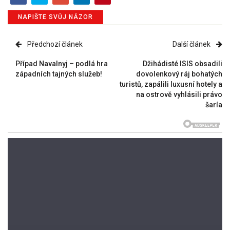
NAPIŠTE SVŮJ NÁZOR
Předchozí článek
Další článek
Případ Navalnyj – podlá hra
Džihádisté ISIS obsadili
západních tajných služeb!
dovolenkový ráj bohatých
turistů, zapálili luxusní hotely a
na ostrově vyhlásili právo
šaría