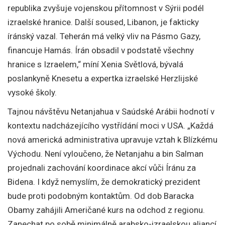
republika zvyšuje vojenskou přítomnost v Sýrii podél
izraelské hranice. Další soused, Libanon, je fakticky
íránský vazal. Teherán má velký vliv na Pásmo Gazy,
financuje Hamás. Írán obsadil v podstatě všechny
hranice s Izraelem,“ míní Xenia Světlová, bývalá
poslankyně Knesetu a expertka izraelské Herzlijské
vysoké školy.
Tajnou návštěvu Netanjahua v Saúdské Arábii hodnotí v
kontextu nadcházejícího vystřídání moci v USA. „Každá
nová americká administrativa upravuje vztah k Blízkému
Východu. Není vyloučeno, že Netanjahu a bin Salman
projednali zachování koordinace akcí vůči Íránu za
Bidena. I když nemyslím, že demokratický prezident
bude proti podobným kontaktům. Od dob Baracka
Obamy zahájili Američané kurs na odchod z regionu.
Zanechat po sobě minimálně arabsko-izraelskou aliancí