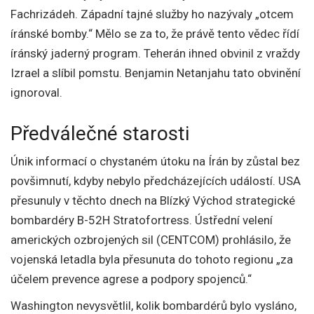
Fachrizádeh. Západní tajné služby ho nazývaly „otcem
íránské bomby.“ Mělo se za to, že právě tento vědec řídí
íránský jaderný program. Teherán ihned obvinil z vraždy
Izrael a slíbil pomstu. Benjamin Netanjahu tato obvinění
ignoroval.
Předválečné starosti
Únik informací o chystaném útoku na Írán by zůstal bez
povšimnutí, kdyby nebylo předcházejících událostí. USA
přesunuly v těchto dnech na Blízký Východ strategické
bombardéry B-52H Stratofortress. Ústřední velení
amerických ozbrojených sil (CENTCOM) prohlásilo, že
vojenská letadla byla přesunuta do tohoto regionu „za
účelem prevence agrese a podpory spojenců.“
Washington nevysvětlil, kolik bombardérů bylo vysláno,