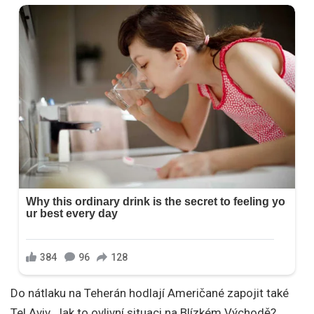
Do nátlaku na Teherán hodlají Američané zapojit také
Tel Aviv. Jak to ovlivní situaci na Blízkém Východě?