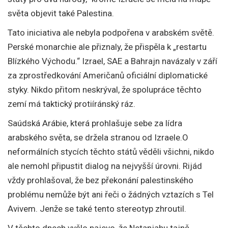
světa objevit také Palestina.
Tato iniciativa ale nebyla podpořena v arabském světě.
Perské monarchie ale přiznaly, že přispěla k „restartu
Blízkého Východu.“ Izrael, SAE a Bahrajn navázaly v září
za zprostředkování Američanů oficiální diplomatické
styky. Nikdo přitom neskrýval, že spolupráce těchto
zemí má taktický protiíránský ráz.
Saúdská Arábie, která prohlašuje sebe za lídra
arabského světa, se držela stranou od Izraele.O
neformálních stycích těchto států věděli všichni, nikdo
ale nemohl připustit dialog na nejvyšší úrovni. Rijád
vždy prohlašoval, že bez překonání palestinského
problému nemůže být ani řeči o žádných vztazích s Tel
Avivem. Jenže se také tento stereotyp zhroutil.