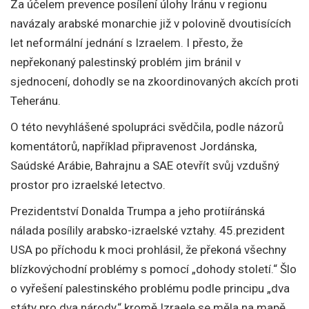
Za účelem prevence posílení úlohy Íránu v regionu
navázaly arabské monarchie již v polovině dvoutisících
let neformální jednání s Izraelem. I přesto, že
nepřekonaný palestinský problém jim bránil v
sjednocení, dohodly se na zkoordinovaných akcích proti
Teheránu.
O této nevyhlášené spolupráci svědčila, podle názorů
komentátorů, například připravenost Jordánska,
Saúdské Arábie, Bahrajnu a SAE otevřít svůj vzdušný
prostor pro izraelské letectvo.
Prezidentství Donalda Trumpa a jeho protiíránská
nálada posílily arabsko-izraelské vztahy. 45.prezident
USA po příchodu k moci prohlásil, že překoná všechny
blízkovýchodní problémy s pomocí „dohody století.“ Šlo
o vyřešení palestinského problému podle principu „dva
státy pro dva národy,“ kromě Izraele se měla na mapě