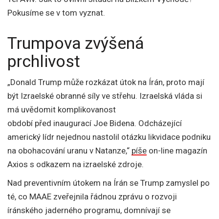
Pokusíme se v tom vyznat.
Trumpova zvýšená
prchlivost
„Donald Trump může rozkázat útok na Írán, proto mají
být Izraelské obranné síly ve střehu. Izraelská vláda si
má uvědomit komplikovanost
období před inaugurací Joe Bidena. Odcházející
americký lídr nejednou nastolil otázku likvidace podniku
na obohacování uranu v Natanze,“
píše
on-line magazín
Axios s odkazem na izraelské zdroje.
Nad preventivním útokem na Írán se Trump zamyslel po
té, co MAAE zveřejnila řádnou zprávu o rozvoji
íránského jaderného programu, domnívají se