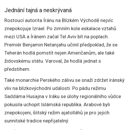
Jednání tajná a neskrývaná
Rostoucí autorita Íránu na Blízkém Východě nejvíc
znepokojuje Izrael. Po zimním kole eskalace vztahů
mezi USA a Íránem začal Tel Aviv bít na poplach.
Premiér Benjamin Netanjahu učinil předpoklad, že se
Teherán hodlá pomstít nejen Američanům, ale také
židovskému státu. Varoval, že hodlá jednat s
předstihem.
Také monarchie Perského zálivu se snaží zdržet íránský
vliv na blízkovýchodní události. Po pádu režimu
Saddáma Husajna v Iráku se úlohy regionálního vůdce
pokusila uchopit Islámská republika. Arabové byli
znepokojeni, šíitský režim ajatolláhů je pro jejich
sunnitské tradice nepřijatelný.