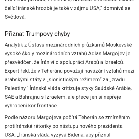
čelící íránské hrozbě je také v zájmu USA,“ domnívá se
Světlová.
Přiznat Trumpovy chyby
Analytik z Ústavu mezinárodních průzkumů Moskevské
vysoké školy mezinárodních vztahů Adlan Margojev je
přesvědčen, že Írán ví o spolupráci Arabů a Izraelců.
Expert řekl, že v Teheránu považují navázání vztahů mezi
arabskými státy a „sionistickým režimem“ za „zradu
Palestiny.“ Íránská vláda kritizuje styky Saúdské Arábie,
SAE a Bahrajnu s Izraelem, ale přece jen si nepřeje
vyhrocení konfrontace.
Podle názoru Margojeva počítá Teherán se zmírněním
protiíránské rétoriky po nástupu nového prezidenta
USA. „Íránská vláda vyzývá Bidena, aby přiznal