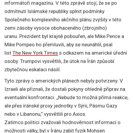
informátoři magazínu. V této zprávě stojí, že se po
odmítnutí Islámské republiky splnit podmínky
Společného komplexního akčního plánu zvýšily v této
zemi zásoby vysoce obohaceného (zbrojního)
uranu. Prezident byl krajně pobouřen, ale Mike Pence a
Mike Pompeo ho přemluvili, aby se neunáhlil, psal
list
The New York Times
s odkazem na americké úřední
osoby. Trumpovi vysvětlili, že útok na Írán způsobí
zbytečnou eskalaci násilí.
Tyto zprávy o amerických plánech nebyly potvrzeny. V
Izraeli ale přiznali, že dostali pokyny ohledně příprav na
eventuální konfrontaci. „Nebude to možná přímá reakce,
ale přes íránské proxy jednotky v Sýrii, Pásmu Gazy
nebo v Libanonu,“ vysvětlili pro Axios.
Zatímco politici zvažovali hodnověrnost informací o
možnosti války, byl v Íránu zabit fyzik Mohsen