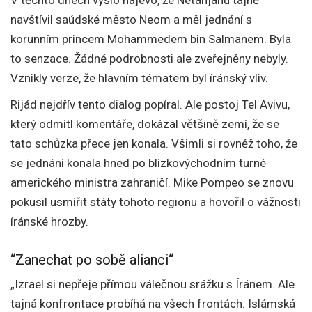
V těchto dnech vyšlo najevo, že Netanjahu tajně
navštívil saúdské město Neom a měl jednání s
korunním princem Mohammedem bin Salmanem. Byla
to senzace. Žádné podrobnosti ale zveřejněny nebyly.
Vznikly verze, že hlavním tématem byl íránský vliv.
Rijád nejdřív tento dialog popíral. Ale postoj Tel Avivu,
který odmítl komentáře, dokázal většině zemí, že se
tato schůzka přece jen konala. Všimli si rovněž toho, že
se jednání konala hned po blízkovýchodním turné
amerického ministra zahraničí. Mike Pompeo se znovu
pokusil usmířit státy tohoto regionu a hovořil o vážnosti
íránské hrozby.
“Zanechat po sobě alianci“
„Izrael si nepřeje přímou válečnou srážku s Íránem. Ale
tajná konfrontace probíhá na všech frontách. Islámská