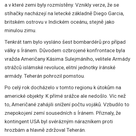
a v které zemi byly rozmístěny. Vznikly verze, že se
stíhačky nacházejí na letecké základně Diego Garcia,
britském ostrovu v Indickém oceánu, stejně jako
minulou zimu.
Tenkrát tam bylo vysláno šest bombardérů pro případ
války s Íránem. Důvodem ozbrojené konfrontace byla
vražda Američany Kásima Sulejmáního, velitele Armády
strážců islámské revoluce, elitní jednotky íránské
armády. Teherán pohrozil pomstou.
Po celý rok docházelo v tomto regionu k útokům na
americké objekty. K přímé srážce ale nedošlo. Víc než
to, Američané zahájili snížení počtu vojáků. Vzbudilo to
znepokojení zemí sousedních s Íránem. Přiznaly, že
kontingent USA byl svérázným nárazníkem proti
hrozbám a hlavně zdržoval Teherán.