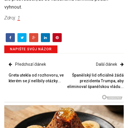
vyhnout.
Zdroj:
1
NAPIŠTE SVŮJ NÁZOR
Předchozí článek
Další článek
Greta utekla od rozhovoru, ve
Španělský lid oficiálně žádá
kterém se jí nelíbily otázky...
prezidenta Trumpa, aby
eliminoval španělskou vládu...