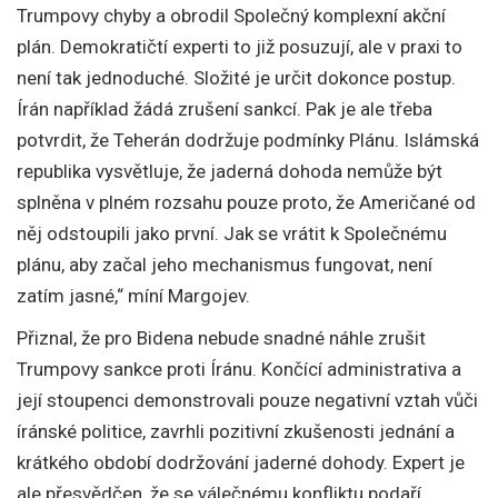
Trumpovy chyby a obrodil Společný komplexní akční
plán. Demokratičtí experti to již posuzují, ale v praxi to
není tak jednoduché. Složité je určit dokonce postup.
Írán například žádá zrušení sankcí. Pak je ale třeba
potvrdit, že Teherán dodržuje podmínky Plánu. Islámská
republika vysvětluje, že jaderná dohoda nemůže být
splněna v plném rozsahu pouze proto, že Američané od
něj odstoupili jako první. Jak se vrátit k Společnému
plánu, aby začal jeho mechanismus fungovat, není
zatím jasné,“ míní Margojev.
Přiznal, že pro Bidena nebude snadné náhle zrušit
Trumpovy sankce proti Íránu. Končící administrativa a
její stoupenci demonstrovali pouze negativní vztah vůči
íránské politice, zavrhli pozitivní zkušenosti jednání a
krátkého období dodržování jaderné dohody. Expert je
ale přesvědčen, že se válečnému konfliktu podaří