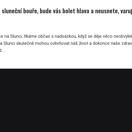
ná sluneční bouře, bude vás bolet hlava a neusnete, varuj
e na Slunci, říkáme občas s nadsázkou, když se děje něco neobvykl
a Slunci skutečně mohou ovlivňovat náš život a dokonce naše zdraví
...