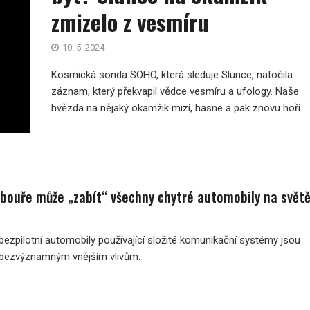
zmizelo z vesmíru
10. 5. 2024
Kosmická sonda SOHO, která sleduje Slunce, natočila
záznam, který překvapil vědce vesmíru a ufology. Naše
hvězda na nějaký okamžik mizí, hasne a pak znovu hoří.
bouře může „zabít“ všechny chytré automobily na svět
bezpilotní automobily používající složité komunikační systémy jsou
i bezvýznamným vnějším vlivům.