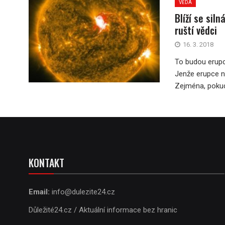
VĚDA
Blíží se sil
ruští vědci
16. 3. 2018
To budou erupc
Jenže erupce n
Zejména, pokud
KONTAKT
Email:
info@dulezite24.cz
Důležité24.cz / Aktuální informace bez hranic