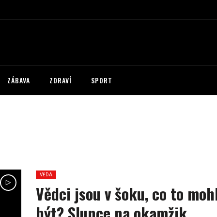
ZÁBAVA
ZDRAVÍ
SPORT
VĚDA
Vědci jsou v šoku, co to moh
být? Slunce na okamžik