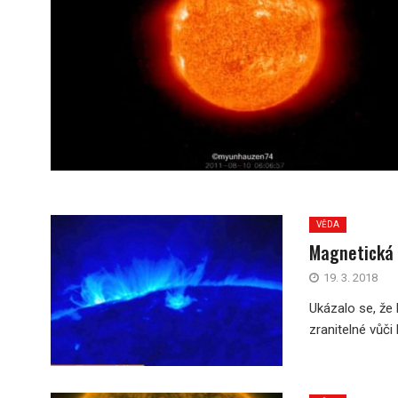
VĚDA
Magnetická 
19. 3. 2018
Ukázalo se, že 
zranitelné vůč