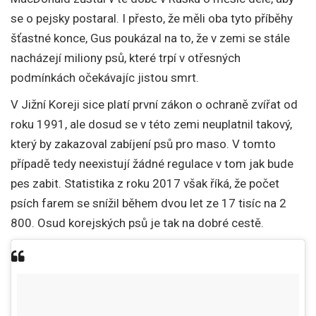
se o pejsky postaral. I přesto, že měli oba tyto příběhy
šťastné konce, Gus poukázal na to, že v zemi se stále
nacházejí miliony psů, které trpí v otřesných
podmínkách očekávajíc jistou smrt.
V Jižní Koreji sice platí první zákon o ochraně zvířat od
roku 1991, ale dosud se v této zemi neuplatnil takový,
který by zakazoval zabíjení psů pro maso. V tomto
případě tedy neexistují žádné regulace v tom jak bude
pes zabit. Statistika z roku 2017 však říká, že počet
psích farem se snížil během dvou let ze 17 tisíc na 2
800. Osud korejských psů je tak na dobré cestě.