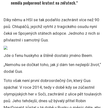
neměla podporovat krutost na zvířatech.“
Díky němu a HSI se tak podařilo zachránit více než 90
psů. Chlupáčů, jejichž vytrhl z tragického osudu nyní
čeká ve Spojených státech adopce. Jednoho z nich si
přivlastnil i samotný Gus.
Jde o fenu huskyho a štěně dostalo jméno Beem.
„Nemohu se dočkat toho, jak jí dám ten nejlepší život,“
dodal Gus.
Toto však není první dobrosrdečný čin, který Gus
spáchal. V roce 2014, tedy v době kdy se zúčastnil
olympijských her v Soči, zachránil z ulice pět toulavých
psů. Jeho tehdejší, dnes už bývalý přítel Robin
MacDonald zůstal v té době v Rusku o měsíc déle, aby