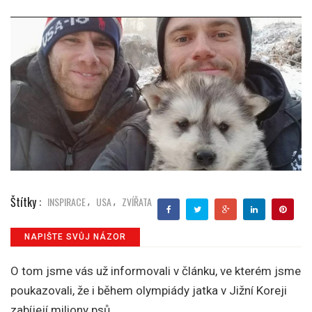
Štítky :
INSPIRACE
USA
ZVÍŘATA
,
,
NAPIŠTE SVŮJ NÁZOR
O tom jsme vás už informovali v článku, ve kterém jsme
poukazovali, že i během olympiády jatka v Jižní Koreji
zabíjejí miliony psů.