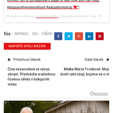
homes! Go to @hsiglobal’s page to see how you can help.
#dogsarefriendsnotfood #adoptdontshop
?
Příspěvek sdílený
gus kenworthy
(@guskenworthy),
Úno 23, 2018 v 8:10 PST
Více :
INSPIRACE
USA
ZVÍŘATA
,
,
NAPIŠTE SVŮJ NÁZOR
Předchozí článek
Další článek
Čína nezaostává ve vývoji
Matka Márie Troškové: Mojí
zbraní. Předvedla vražednou
dceři vyhrožují, bojíme se o ní
řízenou střelu v šokujícím
videu