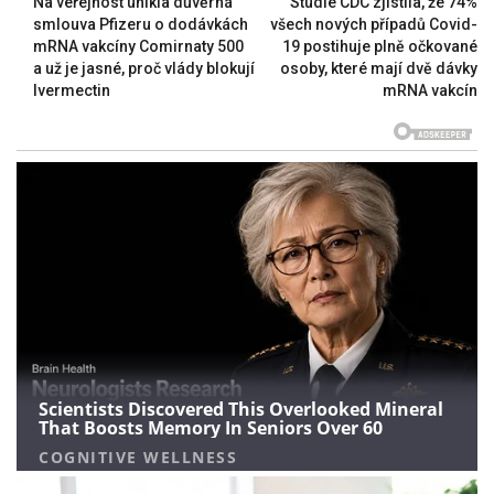
Na veřejnost unikla důvěrná
Studie CDC zjistila, že 74%
smlouva Pfizeru o dodávkách
všech nových případů Covid-
mRNA vakcíny Comirnaty 500
19 postihuje plně očkované
a už je jasné, proč vlády blokují
osoby, které mají dvě dávky
Ivermectin
mRNA vakcín