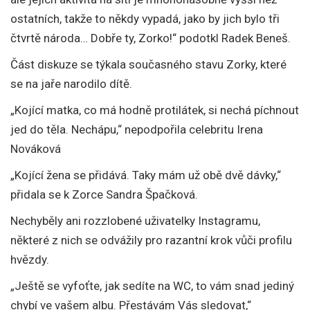
ostatních, takže to někdy vypadá, jako by jich bylo tři
čtvrtě národa… Dobře ty, Zorko!“ podotkl Radek Beneš.
Část diskuze se týkala současného stavu Zorky, které
se na jaře narodilo dítě.
„Kojící matka, co má hodně protilátek, si nechá píchnout
jed do těla. Nechápu,“ nepodpořila celebritu Irena
Nováková
„Kojící žena se přidává. Taky mám už obě dvě dávky,“
přidala se k Zorce Sandra Špačková.
Nechyběly ani rozzlobené uživatelky Instagramu,
některé z nich se odvážily pro razantní krok vůči profilu
hvězdy.
„Ještě se vyfoťte, jak sedíte na WC, to vám snad jediný
chybí ve vašem albu. Přestávám Vás sledovat,“