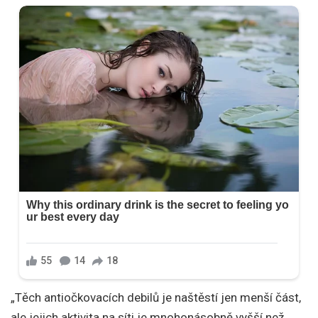
„Těch antiočkovacích debilů je naštěstí jen menší část,
ale jejich aktivita na síti je mnohonásobně vyšší než