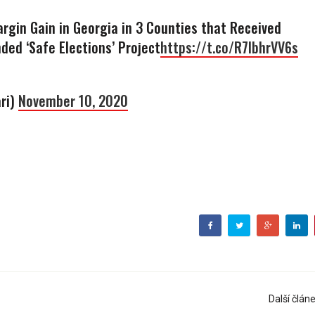
rgin Gain in Georgia in 3 Counties that Received
ded ‘Safe Elections’ Project
https://t.co/R7lbhrVV6s
ri)
November 10, 2020
Další člán