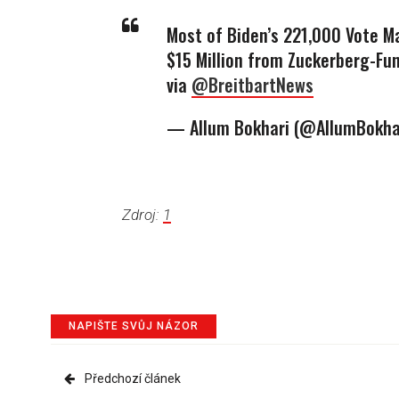
Most of Biden’s 221,000 Vote Ma
$15 Million from Zuckerberg-Fun
via
@BreitbartNews
— Allum Bokhari (@AllumBokha
Zdroj:
1
NAPIŠTE SVŮJ NÁZOR
Předchozí článek