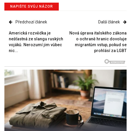
NAPIŠTE SVŮJ NÁZOR
Předchozí článek
Další článek
Americká rozvědka je
Nová úprava italského zákona
nešťastná ze slangu ruských
o ochraně hranic dovoluje
vojáků. Nerozumí jim vůbec
migrantům vstup, pokud se
nic...
prohlásí za LGBT