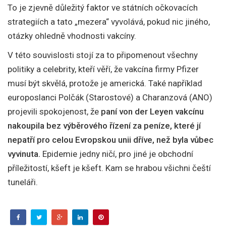
To je zjevně důležitý faktor ve státních očkovacích
strategiích a tato „mezera“ vyvolává, pokud nic jiného, ​​
otázky ohledně vhodnosti vakcíny.
V této souvislosti stojí za to připomenout všechny
politiky a celebrity, kteří věří, že vakcína firmy Pfizer
musí být skvělá, protože je americká. Také například
europoslanci Polčák (Starostové) a Charanzová (ANO)
projevili spokojenost, že
paní von der Leyen vakcínu
nakoupila bez výběrového řízení za peníze, které jí
nepatří pro celou Evropskou unii dříve, než byla vůbec
vyvinuta.
Epidemie jedny ničí, pro jiné je obchodní
příležitostí, kšeft je kšeft. Kam se hrabou všichni čeští
tuneláři.