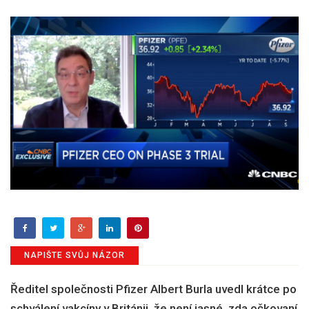
NAPIŠTE SVŮJ NÁZOR
Ředitel společnosti Pfizer Albert Burla uvedl krátce po
schválení vakcíny v Británii, že není jasné, zda očkovaní