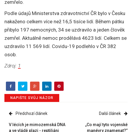
zemřelo.
Podle údajů Ministerstva zdravotnictví ČR bylo v Česku
nakaženo celkem více než 16,5 tisíce lidí. Během pátku
přibylo 197 nemocných, 34 se uzdravilo a jeden člověk
zemřel. Aktuálně nemoc prodělává 4623 lidí. Celkem se
uzdravilo 11 569 lidí. Covidu-19 podlehlo v ČR 382
osob.
Zdroj:
1
NAPIŠTE SVŮJ NÁZOR
Předchozí článek
Další článek
V lécích je mimozemská DNA
„Co mají tyto vojenské
a ve vládě plazi - reptiliáni
manévry znamenat?”