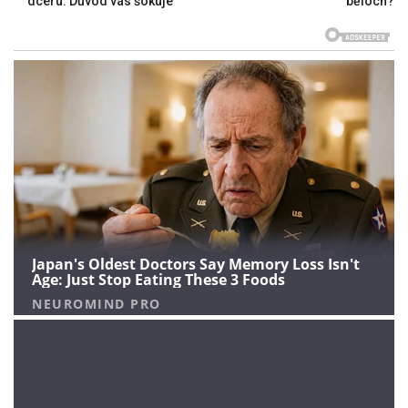
dceru. Důvod vás šokuje
běloch?