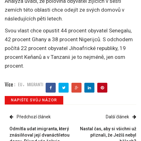
Analýza uvádí, že polovina obyvatel žijících v šesti
zemích této oblasti chce odejít ze svých domovů v
následujících pěti letech.
Svou vlast chce opustit 44 procent obyvatel Senegalu,
42 procent Ghany a 38 procent Nigerijců. S odchodem
počítá 22 procent obyvatel Jihoafrické republiky, 19
procent Keňanů a v Tanzanii je to nejméně, jen osm
procent.
Více :
EU
MIGRANTI
,
NAPIŠTE SVŮJ NÁZOR
Předchozí článek
Další článek
Odmítla udat imigranta, který
Nastal čas, aby si všichni už
znásilňoval její dvanáctiletou
přiznali, že Ježíš nebyl