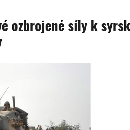
é ozbrojené síly k syrs
y