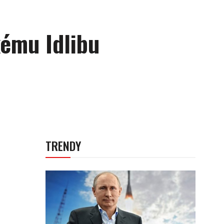
kému Idlibu
TRENDY