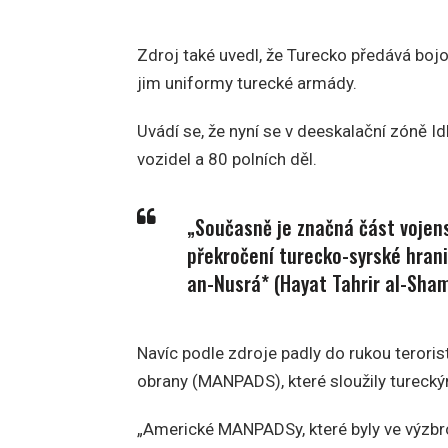
Zdroj také uvedl, že Turecko předává bo
jim uniformy turecké armády.
Uvádí se, že nyní se v deeskalační zóně I
vozidel a 80 polních děl.
„Současně je značná část vojens
překročení turecko-syrské hran
an-Nusrá* (Hayat Tahrir al-Sham*
Navíc podle zdroje padly do rukou teror
obrany (MANPADS), které sloužily tureck
„Americké MANPADSy, které byly ve výzbroj