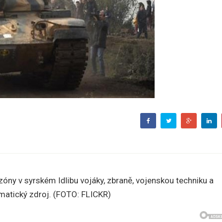
óny v syrském Idlibu vojáky, zbraně, vojenskou techniku a
omatický zdroj. (FOTO: FLICKR)