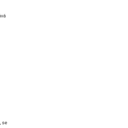
ává
, se