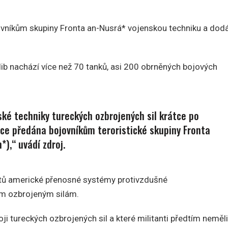
jovníkům skupiny Fronta an-Nusrá* vojenskou techniku a dod
dlib nachází více než 70 tanků, asi 200 obrněných bojových
ké techniky tureckých ozbrojených sil krátce po
ice předána bojovníkům teroristické skupiny Fronta
),“ uvádí zdroj.
istů americké přenosné systémy protivzdušné
ým ozbrojeným silám.
i tureckých ozbrojených sil a které militanti předtím neměli