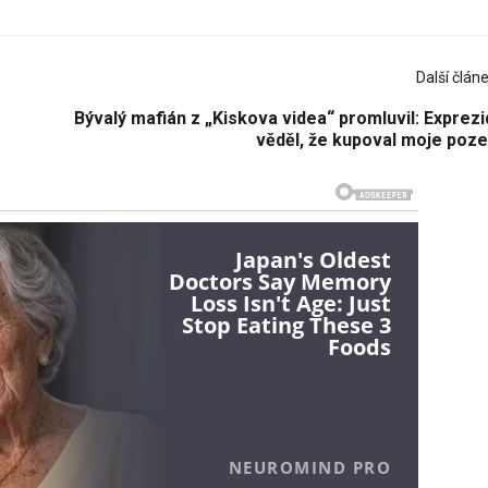
Další člán
Bývalý mafián z „Kiskova videa“ promluvil: Exprez
věděl, že kupoval moje poz