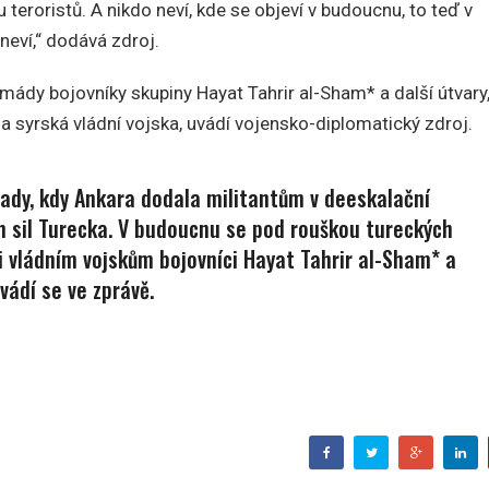
eroristů. A nikdo neví, kde se objeví v budoucnu, to teď v
neví,“ dodává zdroj.
ády bojovníky skupiny Hayat Tahrir al-Sham* a další útvary
a syrská vládní vojska, uvádí vojensko-diplomatický zdroj.
pady, kdy Ankara dodala militantům v deeskalační
h sil Turecka. V budoucnu se pod rouškou tureckých
i vládním vojskům bojovníci Hayat Tahrir al-Sham* a
vádí se ve zprávě.