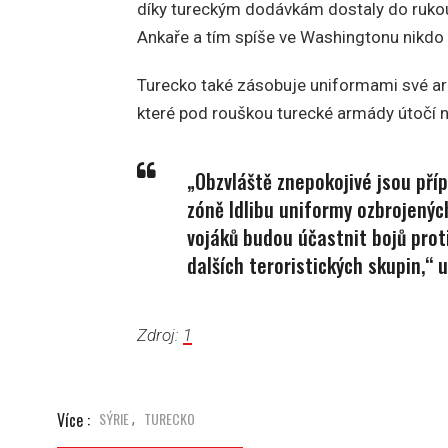
díky tureckým dodávkám dostaly do rukou t
Ankaře a tím spíše ve Washingtonu nikdo 
Turecko také zásobuje uniformami své arm
které pod rouškou turecké armády útočí n
„Obzvláště znepokojivé jsou pří
zóně Idlibu uniformy ozbrojenýc
vojáků budou účastnit bojů prot
dalších teroristických skupin,“ u
Zdroj:
1
Více :
SÝRIE
TURECKO
,