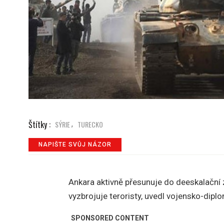
Štítky :
SÝRIE
TURECKO
,
NAPIŠTE SVŮJ NÁZOR
Ankara aktivně přesunuje do deeskalační z
vyzbrojuje teroristy, uvedl vojensko-dipl