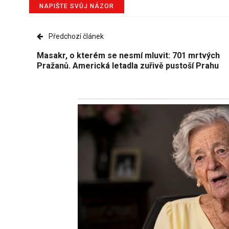
NAPIŠTE SVŮJ NÁZOR
Předchozí článek
Masakr, o kterém se nesmí mluvit: 701 mrtvých
Pražanů. Americká letadla zuřivě pustoší Prahu