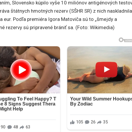
aním, Slovensko kúpilo vyše 10 miliónov antigénových testov
ráva štátnych hmotných rezerv (SŠHR SR) z nich naskladnila
óna eur. Podľa premiéra Igora Matoviča sú to „šmejdy a
né rezervy sú pripravené brániť sa. (Foto: Wikimedia)