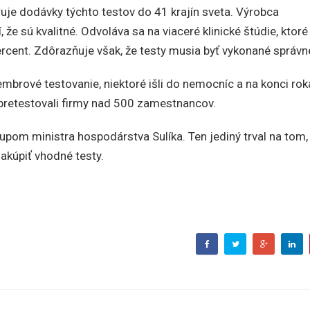
ruje dodávky týchto testov do 41 krajín sveta. Výrobca
že sú kvalitné. Odvoláva sa na viaceré klinické štúdie, ktoré
ercent. Zdôrazňuje však, že testy musia byť vykonané správn
mbrové testovanie, niektoré išli do nemocníc a na konci rok
 pretestovali firmy nad 500 zamestnancov.
upom ministra hospodárstva Sulíka. Ten jediný trval na tom,
akúpiť vhodné testy.