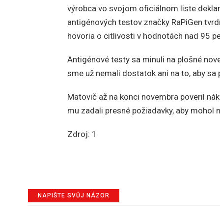
výrobca vo svojom oficiálnom liste dekla
antigénových testov značky RaPiGen tvrdí, 
hovoria o citlivosti v hodnotách nad 95 p
Antigénové testy sa minuli na plošné nove
sme už nemali dostatok ani na to, aby sa
Matovič až na konci novembra poveril nák
mu zadali presné požiadavky, aby mohol n
Zdroj: 1
NAPIŠTE SVŮJ NÁZOR