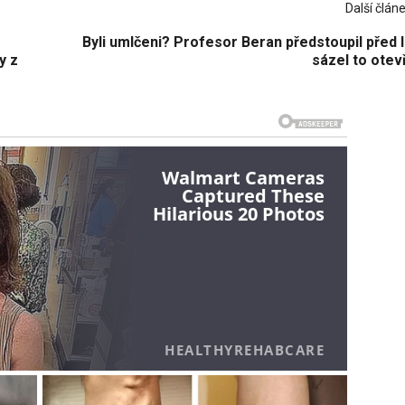
Další člán
Byli umlčeni? Profesor Beran předstoupil před l
y z
sázel to otev