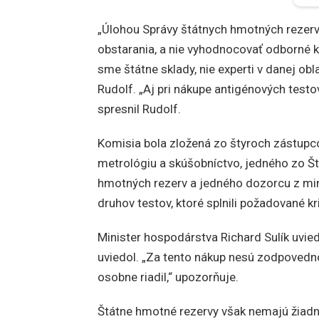
„Úlohou Správy štátnych hmotných rezerv 
obstarania, a nie vyhodnocovať odborné k
sme štátne sklady, nie experti v danej ob
Rudolf. „Aj pri nákupe antigénových testo
spresnil Rudolf.
Komisia bola zložená zo štyroch zástupco
metrológiu a skúšobníctvo, jedného zo Štá
hmotných rezerv a jedného dozorcu z mini
druhov testov, ktoré splnili požadované kr
Minister hospodárstva Richard Sulík uvie
uviedol. „Za tento nákup nesú zodpovedno
osobne riadil,“ upozorňuje.
Štátne hmotné rezervy však nemajú žiadnu