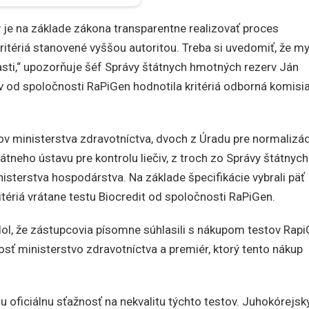
je na základe zákona transparentne realizovať proces
ritériá stanovené vyššou autoritou. Treba si uvedomiť, že m
lasti,“ upozorňuje šéf Správy štátnych hmotných rezerv Ján
v od spoločnosti RaPiGen hodnotila kritériá odborná komisia
v ministerstva zdravotníctva, dvoch z Úradu pre normalizác
tneho ústavu pre kontrolu liečiv, z troch zo Správy štátnych
sterstva hospodárstva. Na základe špecifikácie vybrali päť
itériá vrátane testu Biocredit od spoločnosti RaPiGen.
dol, že zástupcovia písomne súhlasili s nákupom testov Rapi
sť ministerstvo zdravotníctva a premiér, ktorý tento nákup
 oficiálnu sťažnosť na nekvalitu týchto testov. Juhokórejsk