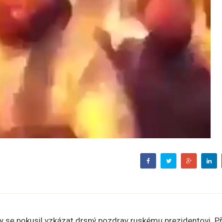
y se pokusil vzkázat drsný pozdrav ruskému prezidentovi. Př