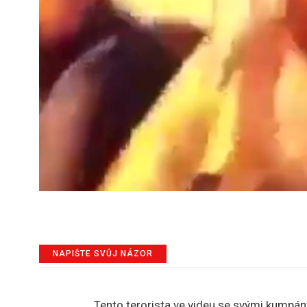
NAPIŠTE SVŮJ NÁZOR
Tento terorista ve videu se svými kumpán