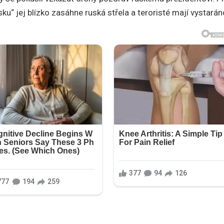
usku“ jej blízko zasáhne ruská střela a teroristé mají vystará