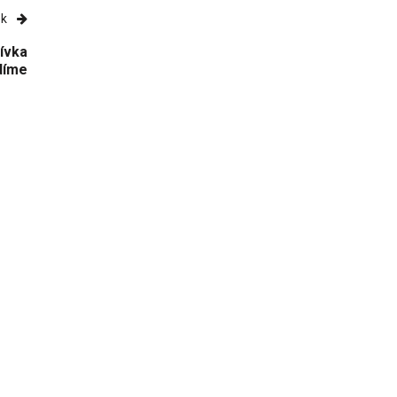
ek
ívka
odíme