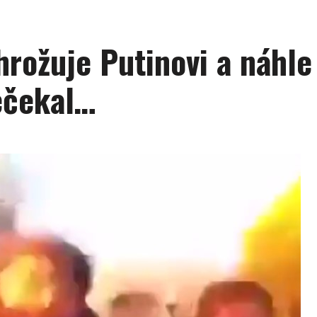
yhrožuje Putinovi a náhl
ečekal…