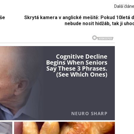
Další člán
aše
Skrytá kamera v anglické mešitě: Pokud 10letá d
nebude nosit hidžáb, tak ji uh