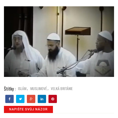
Štítky :
ISLÁM
MUSLIMOVÉ
VELKÁ BRITÁNIE
,
,
NAPIŠTE SVŮJ NÁZOR