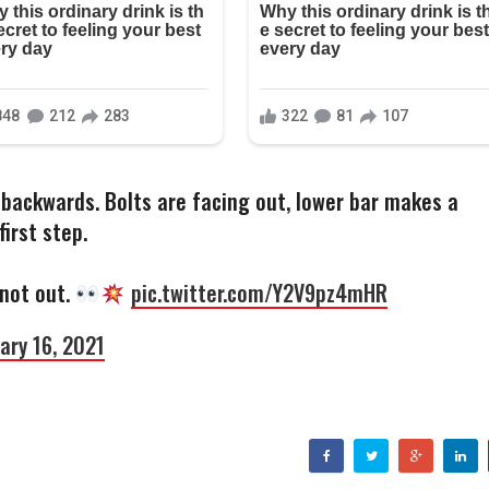
 backwards. Bolts are facing out, lower bar makes a
irst step.
not out.
pic.twitter.com/Y2V9pz4mHR
ary 16, 2021