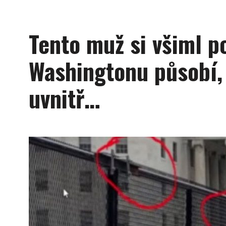
Tento muž si všiml p
Washingtonu působí, 
uvnitř…