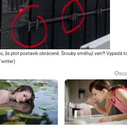
o, že plot postavili obráceně. Šrouby směřují ven?! Vypadá to
Twitter)