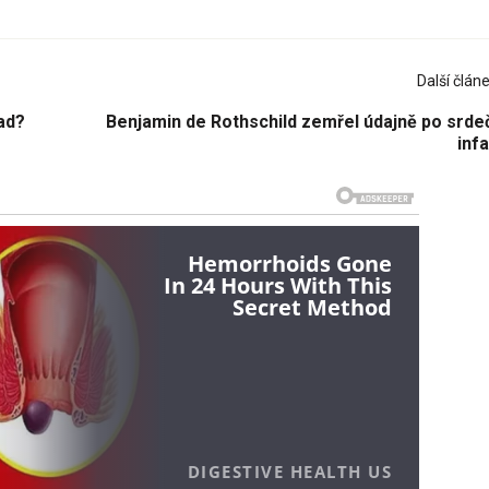
Další člán
ad?
Benjamin de Rothschild zemřel údajně po srde
inf