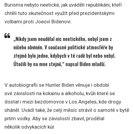
Burisma nebylo neetické, jak uváděli republikáni, kteří
chtěli tuto skutečnost využít před prezidentskými
volbami proti Joeovi Bidenovi.
„Nikdy jsem neudělal nic neetického, nebyl jsem z
ničeho obviněn. V současné politické atmosféře by
zřejmě bylo jedno, kdybych v té radě byl nebo nebyl.
Útočili by na mne stejně,“ napsal Biden mladší.
V autobiografii se Hunter Biden věnuje i období
své závislosti na kokainu a alkoholu, kvůli které se
dostal i mezi bezdomovce v Los Angeles, kde drogy
sháněl. Uvádí také, že celý měsíc strávil o samotě v bytě
pitím vodky. Aby se závislostí zbavil, prodělal
několik odvykacích kúr.