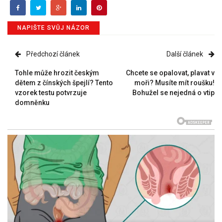
NAPIŠTE SVŮJ NÁZOR
Předchozí článek
Další článek
Tohle může hrozit českým
Chcete se opalovat, plavat v
dětem z čínských špejlí? Tento
moři? Musíte mít roušku!
vzorek testu potvrzuje
Bohužel se nejedná o vtip
domněnku