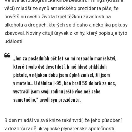
Ve své autobiografické knize Beautiful Things (Krásné
věci) mladší ze synů amerického prezidenta píše, že
povětšinu svého života trpěl těžkou závislostí na
alkoholu a drogách, kterých se dlouho a několika pokusy
zbavoval. Noviny citují úryvek z knihy, který popisuje tyto
události.
„Jen za posledních pět let se mi rozpadlo manželství,
které trvalo dvě desetiletí, k mé hlavě přikládali
pistole, v nějakou dobu jsem úplně zmizel, žil jsem
v motelu… U dálnice I-95, kde brali 59 dolarů za noc,
vystrašil jsem svoji rodinu ještě více než sebe
samotného,“ uvedl syn prezidenta.
Biden mladší ve své knize také tvrdí, že jeho působení
v dozorčí radě ukrajinské plynárenské společnosti