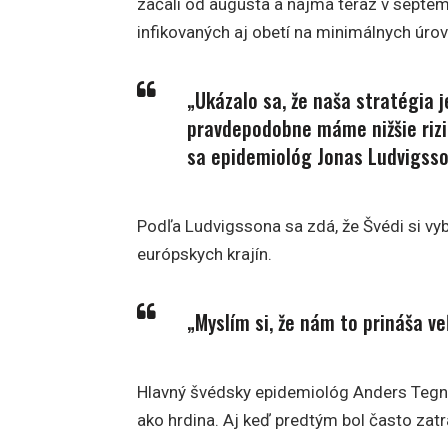
začali od augusta a najmä teraz v septem
infikovaných aj obetí na minimálnych úrov
„Ukázalo sa, že naša stratégia 
pravdepodobne máme nižšie rizik
sa epidemiológ Jonas Ludvigsson 
Podľa Ludvigssona sa zdá, že Švédi si vyb
európskych krajín.
„Myslím si, že nám to prináša ve
Hlavný švédsky epidemiológ Anders Tegnel
ako hrdina. Aj keď predtým bol často zatr