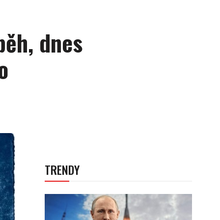
běh, dnes
o
TRENDY