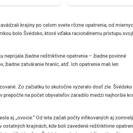
avádzali krajiny po celom svete rôzne opatrenia, od mierny
ýnimkou bolo Švédsko, ktoré vďaka racionálnemu prístupu svo
ku neprijala žiadne reštriktívne opatrenia – žiadne povinné
 žiadne zatváranie hraníc, atď. Ich opatrenia mali len
izované. Zo začiatku to skutočne vyzeralo dosť zle. Švédsko
v prepočte na počet obyvateľov zaradilo medzi najhoršie kra
iesla aj „ovocie.“ Od leta začali počty infikovaných aj zomrel
 ostatných krajinách, kde boli zavedené reštriktívne opatren