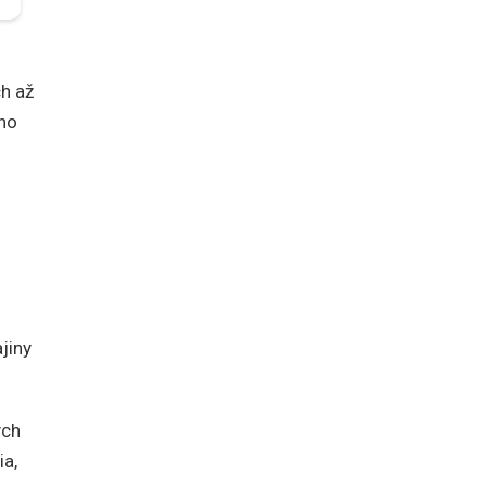
ch až
jho
jiny
ých
ia,