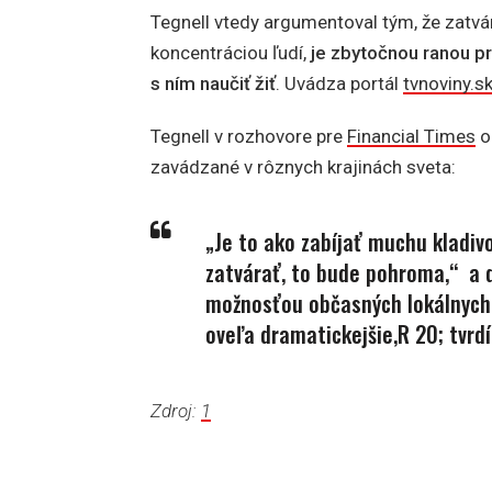
Tegnell vtedy argumentoval tým, že zatvár
koncentráciou ľudí,
je zbytočnou ranou p
s ním naučiť žiť
. Uvádza portál
tvnoviny.s
Tegnell v rozhovore pre
Financial Times
oz
zavádzané v rôznych krajinách sveta:
„Je to ako zabíjať muchu kladiv
zatvárať, to bude pohroma,“ a d
možnosťou občasných lokálnych o
oveľa dramatickejšie,
R 20; tvrd
Zdroj:
1