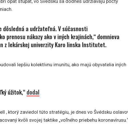
bri opäť stúpať, vo Švédsku sa dodnes udržiavajú počty
niach.
je dôsledná a udržateľná. V súčasnosti
o prenosu nákazy ako v iných krajinách,“
domnieva
z lekárskej univerzity Karo linska Institutet.
udovali lepšiu kolektívnu imunitu, ako majú obyvatelia iných
ľký úžitok,“
dodal
l , ktorý zaviedol túto stratégiu, je dnes vo Švédsku oslav
acovaný kvôli svojej taktike „voľného priebehu koronavírusu.