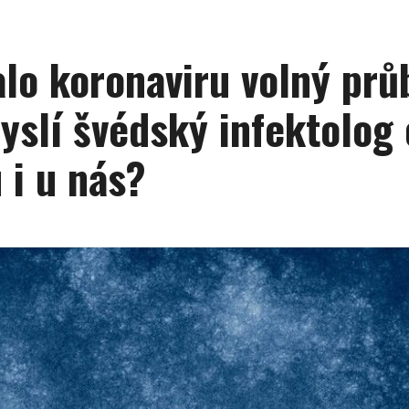
lo koronaviru volný prů
yslí švédský infektolog 
 i u nás?