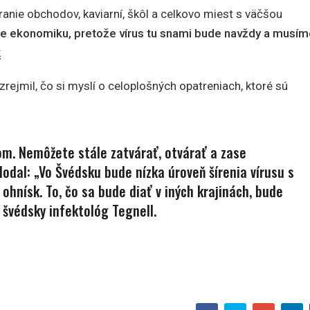
anie obchodov, kaviarní, škôl a celkovo miest s väčšou
re ekonomiku,
pretože vírus tu snami bude navždy a musím
k
rejmil, čo si myslí o celoplošných opatreniach, ktoré sú
om. Nemôžete stále zatvárať, otvárať a zase
odal: „Vo Švédsku bude nízka úroveň šírenia vírusu s
hnísk. To, čo sa bude diať v iných krajinách, bude
í švédsky infektológ Tegnell.