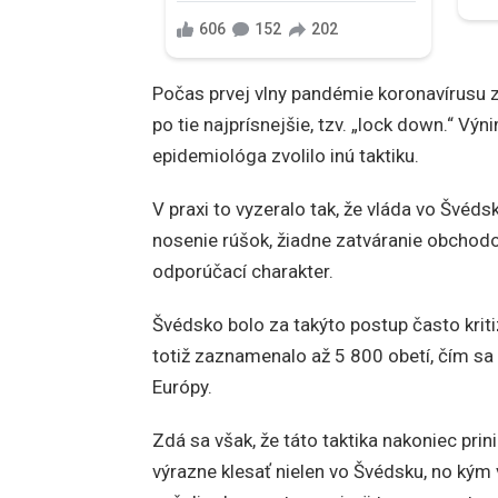
Počas prvej vlny pandémie koronavírusu z
po tie najprísnejšie, tzv. „lock down.“ V
epidemiológa zvolilo inú taktiku.
V praxi to vyzeralo tak, že vláda vo Švéds
nosenie rúšok, žiadne zatváranie obchodov,
odporúčací charakter.
Švédsko bolo za takýto postup často krit
totiž zaznamenalo až 5 800 obetí, čím sa 
Európy.
Zdá sa však, že táto taktika nakoniec prin
výrazne klesať nielen vo Švédsku, no kým v