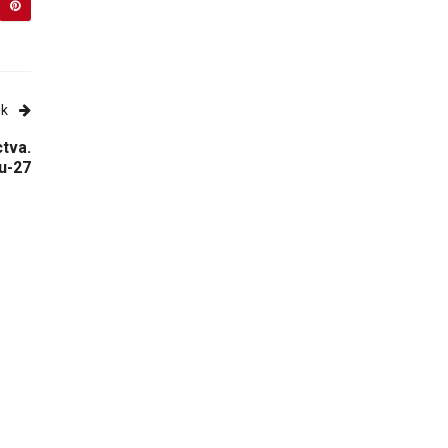
ek
tva.
Su-27