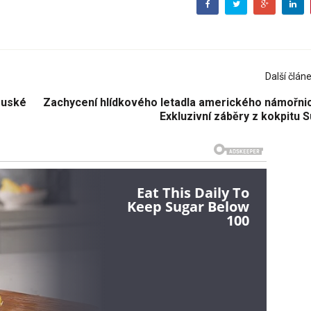
Další člán
ruské
Zachycení hlídkového letadla amerického námořnic
Exkluzivní záběry z kokpitu 