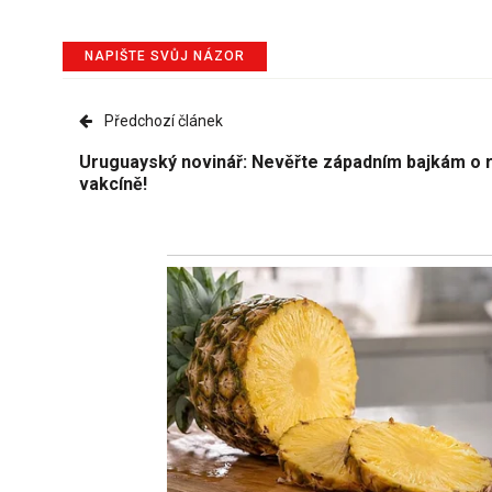
NAPIŠTE SVŮJ NÁZOR
Předchozí článek
Uruguayský novinář: Nevěřte západním bajkám o 
vakcíně!