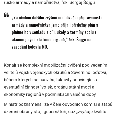
ruské armády a námořnictva, řekl Sergej Šojgu.
„Za účelem dalšího zvýšení mobilizační připravenosti
armády a námořnictva jsme přijali příslušný plán a
plníme ho v souladu s cíli, úkoly a termíny spolu s
akcemi jiných státních orgánů,“ řekl Šojgu na
zasedání kolegia MO.
Konají se komplexní mobilizační cvičení pod vedením
velitelů vojsk vojenských okruhů a Severního loďstva,
během kterých se nacvičují aktivity související s
eventuální činností vojsk, orgánů státní moci a
ekonomiky regionů v podmínkách válečné doby.
Ministr poznamenal, že v čele odvodních komisí a štábů
územní obrany stojí gubernátoři, což „zvyšuje kvalitu