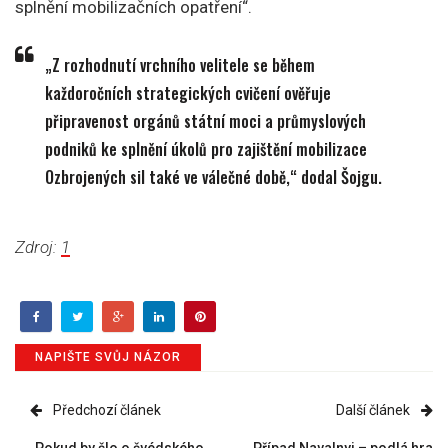
splnění mobilizačních opatření“.
„Z rozhodnutí vrchního velitele se během
každoročních strategických cvičení ověřuje
připravenost orgánů státní moci a průmyslových
podniků ke splnění úkolů pro zajištění mobilizace
Ozbrojených sil také ve válečné době,“ dodal Šojgu.
Zdroj:
1
NAPIŠTE SVŮJ NÁZOR
Předchozí článek
Další článek
„Pokud by šlo o švédského
Případ Navalnyj – podlá hra