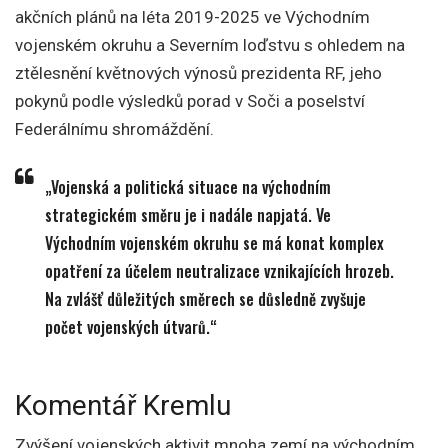
akčních plánů na léta 2019-2025 ve Východním
vojenském okruhu a Severním loďstvu s ohledem na
ztělesnění květnových výnosů prezidenta RF, jeho
pokynů podle výsledků porad v Soči a poselství
Federálnímu shromáždění.
„Vojenská a politická situace na východním
strategickém směru je i nadále napjatá. Ve
Východním vojenském okruhu se má konat komplex
opatření za účelem neutralizace vznikajících hrozeb.
Na zvlášť důležitých směrech se důsledně zvyšuje
počet vojenských útvarů.“
Komentář Kremlu
Zvýšení vojenských aktivit mnoha zemí na východním