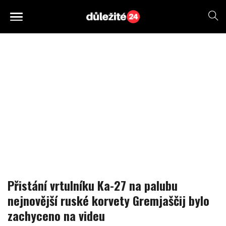
Přistání vrtulníku Ka-27 na palubu
nejnovější ruské korvety Gremjaščij bylo
zachyceno na videu