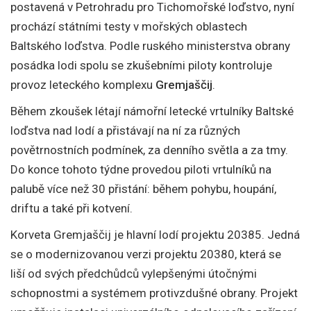
postavená v Petrohradu pro Tichomořské loďstvo, nyní
prochází státními testy v mořských oblastech
Baltského loďstva. Podle ruského ministerstva obrany
posádka lodi spolu se zkušebními piloty kontroluje
provoz leteckého komplexu
Gremjaščij
.
Během zkoušek létají námořní letecké vrtulníky Baltské
loďstva nad lodí a přistávají na ní za různých
povětrnostních podmínek, za denního světla a za tmy.
Do konce tohoto týdne provedou piloti vrtulníků na
palubě více než 30 přistání: během pohybu, houpání,
driftu a také při kotvení.
Korveta Gremjaščij je hlavní lodí projektu 20385. Jedná
se o modernizovanou verzi projektu 20380, která se
liší od svých předchůdců vylepšenými útočnými
schopnostmi a systémem protivzdušné obrany. Projekt