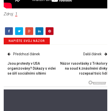
Zdroj:
1
NAPIŠTE SVŮJ NÁZOR
Předchozí článek
Další článek
Jsou protesty v USA
Názor rusovlásky z Trikolory
organizovány? Důkazy s videi
na soud k znásilnění dívky
se šíří sociálními sítěmi
rozepsal tisíc lidí