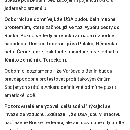
dokáže pouze sám, bez zapojení spojenců NATO a
jaderného arzenálu.
Odborníci se domnívají, že USA budou čelit mnoha
problémům, které začnou již ve fázi výběru cesty do
Ruska. Pokud se tedy americká armáda rozhodne
napadnout Ruskou federaci přes Polsko, Německo
nebo Černé moře, pak bude muset nejprve jednat s
těmito zeměmi a Tureckem.
Odborníci poznamenali, že Varšava a Berlín budou
pravděpodobně protestovat proti takovým činům
Spojených států a Ankara definitivně odmítne pustit
americké lodě.
Pozorovatelé analyzovali další scénář týkající se
invaze ze vzduchu. Zdůraznili, že USA jsou v letectvu
nadřazené Ruské federaci, ale ani dostupné síly podle