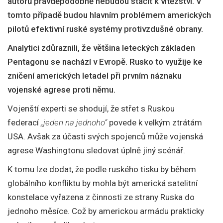
autorů pravděpodobně nebudou stačit k vítězství. V
tomto případě budou hlavním problémem amerických
pilotů efektivní ruské systémy protivzdušné obrany.
Analytici zdůraznili, že většina leteckých základen
Pentagonu se nachází v Evropě. Rusko to využije ke
zničení amerických letadel při prvním náznaku
vojenské agrese proti němu.
Vojenští experti se shodují, že střet s Ruskou
federací
„jeden na jednoho“
povede k velkým ztrátám
USA. Avšak za účasti svých spojenců může vojenská
agrese Washingtonu sledovat úplně jiný scénář.
K tomu lze dodat, že podle ruského tisku by během
globálního konfliktu by mohla být americká satelitní
konstelace vyřazena z činnosti ze strany Ruska do
jednoho měsíce. Což by americkou armádu prakticky