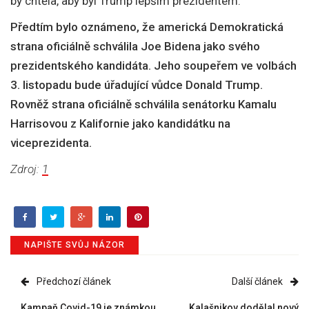
by chtěla, aby byl Trump lepším prezidentem.
Předtím bylo oznámeno, že americká Demokratická
strana oficiálně schválila Joe Bidena jako svého
prezidentského kandidáta. Jeho soupeřem ve volbách
3. listopadu bude úřadující vůdce Donald Trump.
Rovněž strana oficiálně schválila senátorku Kamalu
Harrisovou z Kalifornie jako kandidátku na
viceprezidenta.
Zdroj:
1
NAPIŠTE SVŮJ NÁZOR
Předchozí článek
Další článek
Kampaň Covid-19 je známkou
Kalašnikov dodělal nový