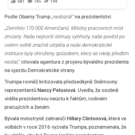
Podle Obamy Trump
„nedozrál“
na prezidentství.
„Zemřelo 170 000 Američanů. Milióny pracovních míst
zmizely. Naše nejhorší stimuly vyhřezly, naše pověst po
celém světě značně utrpěla a naše demokratické
instituce byly ohroženy způsobem, který se nikdy předtím
nestal,“
citovala agentura z projevu bývalého prezidenta
na sjezdu Demokratické strany.
Trumpa rovněž kritizovala předsedkyně Sněmovny
reprezentantů
Nancy Pelosiová
. Uvedla, že osobně
viděla prezidentovu neúctu k faktům, rodinám
pracujících a ženám.
Bývalá ministryně zahraničí
Hillary Clintonová
, která ve
volbách v roce 2016 vyzvala Trumpa, poznamenala, že