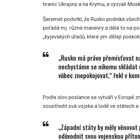
hranic Ukrajiny a na Krymu, a vyzvali Mos
Šeremet podotkl, že Rusko podniká všechn
pořádá mj. různé manévry a dělá to na po
„kyjevských úřadů, které jim dělají poskok
„Rusko má právo přemísťovat na 
nechystáme se nikomu skládat ú
vůbec znepokojovat,“ řekl v kom
Podle slov poslance se vytváří v Evropě 
soustředit svá vojska a lodě ve státech 
„Západní státy by měly věnovat p
odůvodnit svou vojenskou přítom