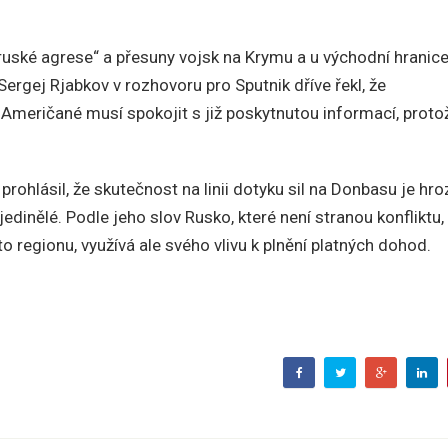
ruské agrese“ a přesuny vojsk na Krymu a u východní hranic
Sergej Rjabkov v rozhovoru pro Sputnik dříve řekl, že
 Američané musí spokojit s již poskytnutou informací, proto
rohlásil, že skutečnost na linii dotyku sil na Donbasu je hro
dinělé. Podle jeho slov Rusko, které není stranou konfliktu,
o regionu, využívá ale svého vlivu k plnění platných dohod.