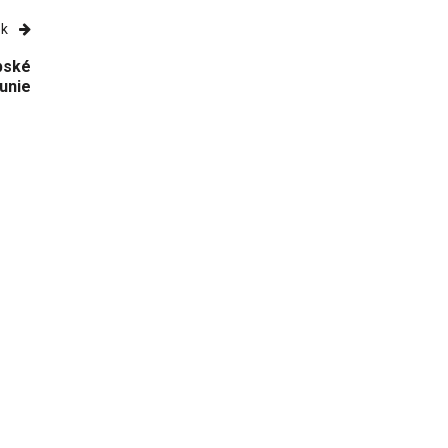
ek
opské
unie