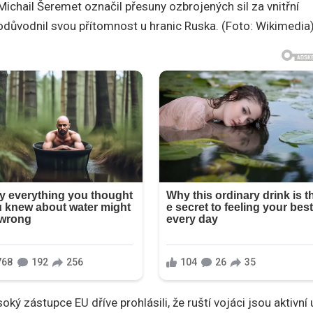
ichail Šeremet označil přesuny ozbrojených sil za vnitřní
odůvodnil svou přítomnost u hranic Ruska. (Foto: Wikimedia
oký zástupce EU dříve prohlásili, že ruští vojáci jsou aktivní 