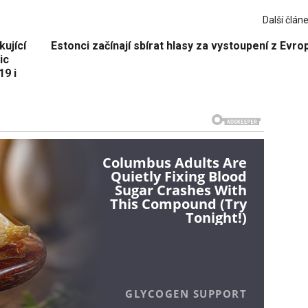
Další člán
kující
Estonci začínají sbírat hlasy za vystoupení z Evr
ic
19 i