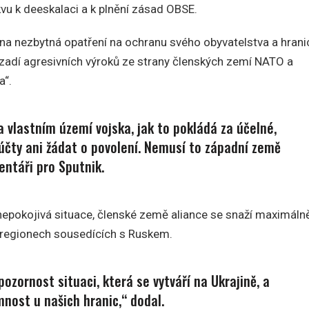
kvu k deeskalaci a k plnění zásad OBSE.
a nezbytná opatření na ochranu svého obyvatelstva a hrani
zadí agresivních výroků ze strany členských zemí NATO a
a“.
vlastním území vojska, jak to pokládá za účelné,
čty ani žádat o povolení. Nemusí to západní země
entáři pro Sputnik.
znepokojivá situace, členské země aliance se snaží maximáln
a regionech sousedících s Ruskem.
ozornost situaci, která se vytváří na Ukrajině, a
nost u našich hranic,“ dodal.