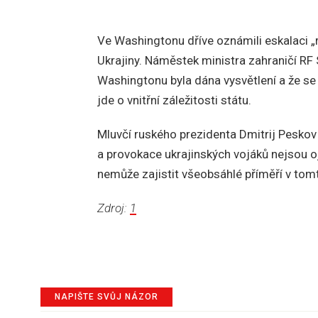
Ve Washingtonu dříve oznámili eskalaci „
Ukrajiny. Náměstek ministra zahraničí RF 
Washingtonu byla dána vysvětlení a že se
jde o vnitřní záležitosti státu.
Mluvčí ruského prezidenta Dmitrij Peskov p
a provokace ukrajinských vojáků nejsou oje
nemůže zajistit všeobsáhlé příměří v tomt
Zdroj:
1
NAPIŠTE SVŮJ NÁZOR