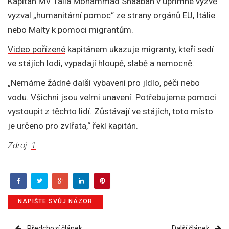
Kapitán MV Talia Mohammad Shaaban v upřímné výzvě
vyzval „humanitární pomoc“ ze strany orgánů EU, Itálie
nebo Malty k pomoci migrantům.
Video pořízené
kapitánem ukazuje migranty, kteří sedí
ve stájích lodi, vypadají hloupě, slabě a nemocně.
„Nemáme žádné další vybavení pro jídlo, péči nebo
vodu. Všichni jsou velmi unavení. Potřebujeme pomoci
vystoupit z těchto lidí. Zůstávají ve stájích, toto místo
je určeno pro zvířata,“ řekl kapitán.
Zdroj:
1
NAPIŠTE SVŮJ NÁZOR
Předchozí článek
Další článek