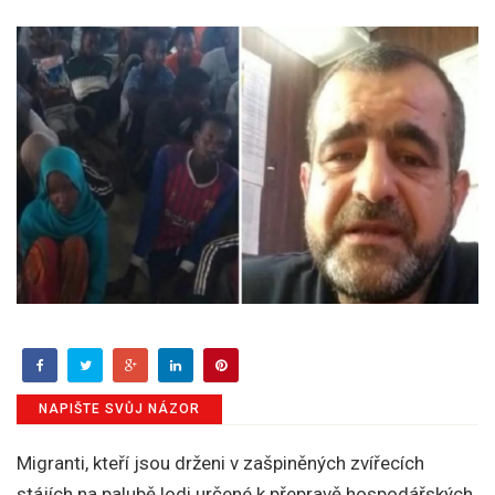
NAPIŠTE SVŮJ NÁZOR
Migranti, kteří jsou drženi v zašpiněných zvířecích
stájích na palubě lodi určené k přepravě hospodářských