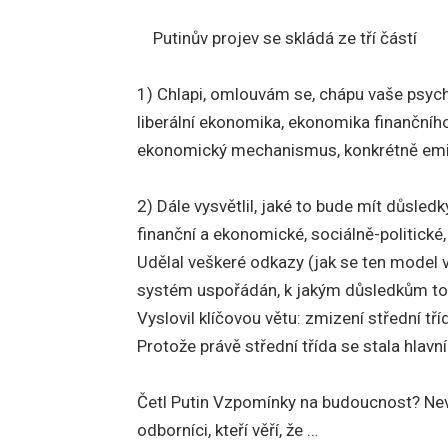
Putinův projev se skládá ze tří částí
1) Chlapi, omlouvám se, chápu vaše psych
liberální ekonomika, ekonomika finančního
ekonomický mechanismus, konkrétně emi
2) Dále vysvětlil, jaké to bude mít důsledky
finanční a ekonomické, sociálně-politické,
Udělal veškeré odkazy (jak se ten model vy
systém uspořádán, k jakým důsledkům to
Vyslovil klíčovou větu: zmizení střední tř
Protože právě střední třída se stala hla
Četl Putin Vzpomínky na budoucnost? Nevím.
odborníci, kteří věří, že …