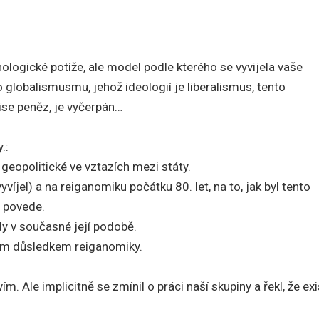
ologické potíže, ale model podle kterého se vyvijela vaše
 globalismusmu, jehož ideologií je liberalismus, tento
se peněz, je vyčerpán…
.:
 geopolitické ve vztazích mezi státy.
víjel) a na reiganomiku počátku 80. let, na to, jak byl tento
 povede.
ídy v současné její podobě.
vním důsledkem reiganomiky.
 Ale implicitně se zmínil o práci naší skupiny a řekl, že exi