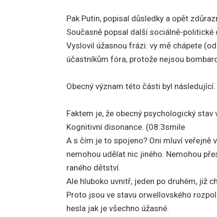
Pak Putin, popisal důsledky a opět zdůraz
Současně popsal další sociálně-politické
Vyslovil úžasnou frázi: vy mě chápete (od
účastníkům fóra, protože nejsou bombardo
Obecný význam této části byl následující.
Faktem je, že obecný psychologický stav
Kognitivní disonance. (08:3smile
A s čím je to spojeno? Oni mluví veřejně v li
nemohou udělat nic jiného. Nemohou přest
raného dětství.
Ale hluboko uvnitř, jeden po druhém, již c
Proto jsou ve stavu orwellovského rozpolce
hesla jak je všechno úžasné.