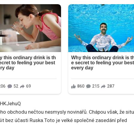
SHKJehuQ
ého obchodu nečtou nesmysly novinářů. Chápou však, že sit
řešit bez účasti Ruska.Toto je velké společné zasedání před