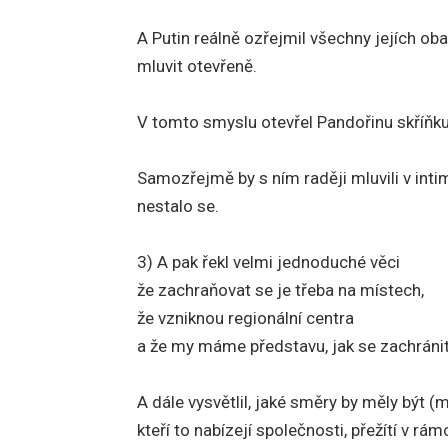
A Putin reálně ozřejmil všechny jejích ob
mluvit otevřeně.
V tomto smyslu otevřel Pandořinu skříňku
Samozřejmě by s ním raději mluvili v intim
nestalo se.
3) A pak řekl velmi jednoduché věci
že zachraňovat se je třeba na místech,
že vzniknou regionální centra
a že my máme představu, jak se zachránit
A dále vysvětlil, jaké směry by měly být (m
kteří to nabízejí společnosti, přežítí v rá