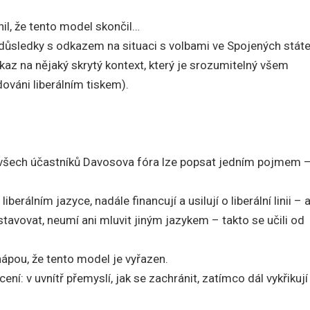
nil, že tento model skončil…
 důsledky s odkazem na situaci s volbami ve Spojených státe
kaz na nějaký skrytý kontext, který je srozumitelný všem
váni liberálním tiskem).
 všech účastníků Davosova fóra lze popsat jedním pojmem 
berálním jazyce, nadále financují a usilují o liberální linii – 
avovat, neumí ani mluvit jiným jazykem – takto se učili od
hápou, že tento model je vyřazen.
ní: v uvnítř přemyslí, jak se zachránit, zatímco dál vykřikují