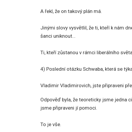
A řekl, že on takový plán má.
Jinými slovy vysvětlil, že ti, kteří k ná
šanci uniknout…
Ti, kteří zůstanou v rámci liberálního svět
4) Poslední otázku Schwaba, která se týka
Vladimir Vladimirovich, jste připraveni p
Odpověď byla, že teoreticky jsme jedna ci
jsme připraveni jí pomoci.
To je vše.