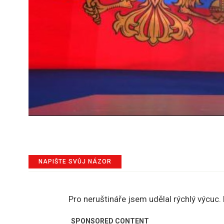
NAPIŠTE SVŮJ NÁZOR
Pro neruštináře jsem udělal rýchlý výcuc.