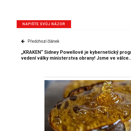
NAPIŠTE SVŮJ NÁZOR
Předchozí článek
„KRAKEN“ Sidney Powellové je kybernetický pro
vedení války ministerstva obrany! Jsme ve válce..