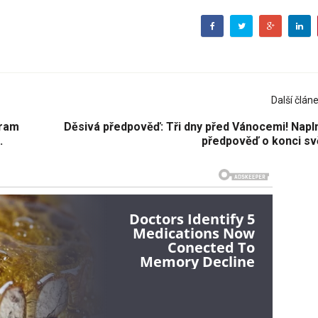
Další člán
gram
Děsivá předpověď: Tři dny před Vánocemi! Napln
.
předpověď o konci sv