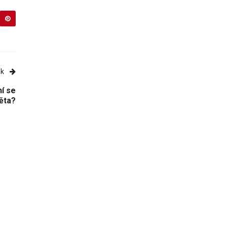
ek
í se
ěta?