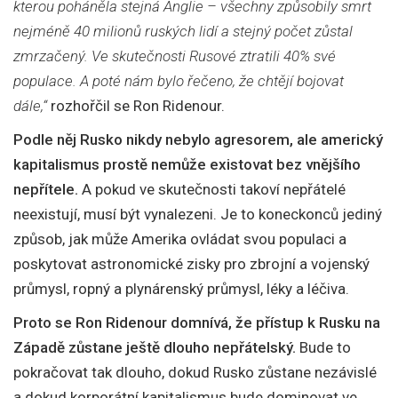
kterou poháněla stejná Anglie – všechny způsobily smrt
nejméně 40 milionů ruských lidí a stejný počet zůstal
zmrzačený. Ve skutečnosti Rusové ztratili 40% své
populace. A poté nám bylo řečeno, že chtějí bojovat
dále,“
rozhořčil se Ron Ridenour.
Podle něj Rusko nikdy nebylo agresorem, ale americký
kapitalismus prostě nemůže existovat bez vnějšího
nepřítele.
A pokud ve skutečnosti takoví nepřátelé
neexistují, musí být vynalezeni. Je to koneckonců jediný
způsob, jak může Amerika ovládat svou populaci a
poskytovat astronomické zisky pro zbrojní a vojenský
průmysl, ropný a plynárenský průmysl, léky a léčiva.
Proto se Ron Ridenour domnívá, že přístup k Rusku na
Západě zůstane ještě dlouho nepřátelský.
Bude to
pokračovat tak dlouho, dokud Rusko zůstane nezávislé
a dokud korporátní kapitalismus bude dominovat ve