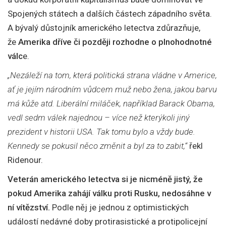
Spojených státech a dalších částech západního světa.
A bývalý důstojník amerického letectva zdůrazňuje,
že
Amerika dříve či později rozhodne o plnohodnotné
válc
e.
„Nezáleží na tom, která politická strana vládne v Americe,
ať je jejím národním vůdcem muž nebo žena, jakou barvu
má kůže atd. Liberální miláček, například Barack Obama,
vedl sedm válek najednou – více než kterýkoli jiný
prezident v historii USA. Tak tomu bylo a vždy bude.
Kennedy se pokusil něco změnit a byl za to zabit,“
řekl
Ridenour.
Veterán amerického letectva si je nicméně jistý, že
pokud Amerika zahájí válku proti Rusku, nedosáhne v
ní vítězství.
Podle něj je jednou z optimistických
událostí nedávné doby protirasistické a protipolicejní