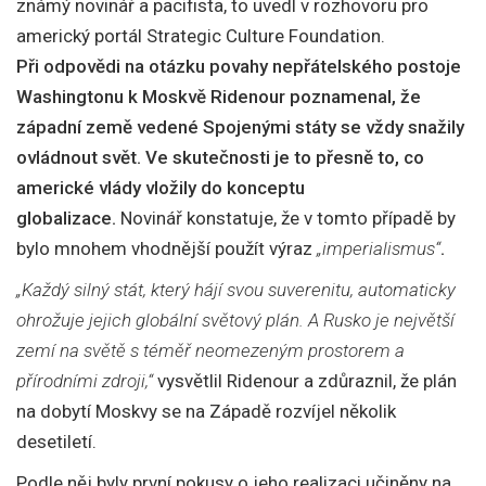
známý novinář a pacifista, to uvedl v rozhovoru pro
americký portál Strategic Culture Foundation.
Při odpovědi na otázku povahy nepřátelského postoje
Washingtonu k Moskvě Ridenour poznamenal, že
západní země vedené Spojenými státy se vždy snažily
ovládnout svět. Ve skutečnosti je to přesně to, co
americké vlády vložily do konceptu
globalizace.
Novinář konstatuje, že v tomto případě by
bylo mnohem vhodnější použít výraz
„imperialismus“
.
„Každý silný stát, který hájí svou suverenitu, automaticky
ohrožuje jejich globální světový plán. A Rusko je největší
zemí na světě s téměř neomezeným prostorem a
přírodními zdroji,“
vysvětlil Ridenour a zdůraznil, že plán
na dobytí Moskvy se na Západě rozvíjel několik
desetiletí.
Podle něj byly první pokusy o jeho realizaci učiněny na