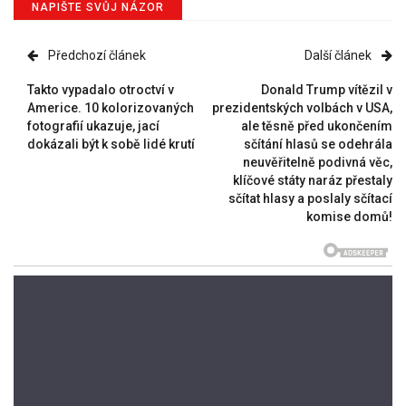
NAPIŠTE SVŮJ NÁZOR
Předchozí článek
Další článek
Takto vypadalo otroctví v
Donald Trump vítězil v
Americe. 10 kolorizovaných
prezidentských volbách v USA,
fotografií ukazuje, jací
ale těsně před ukončením
dokázali být k sobě lidé krutí
sčítání hlasů se odehrála
neuvěřitelně podivná věc,
klíčové státy naráz přestaly
sčítat hlasy a poslaly sčítací
komise domů!