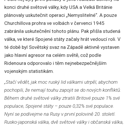
konci druhé světové války, kdy USA a Velká Británie
plánovaly uskutečnit operaci „Nemyslitelné“. A pouze
Churchillova prohra ve volbách v červenci 1945
zabránila uskutečnění tohoto plánu. Pak přišla studená
válka, ve které Spojené státy začaly hrát vedoucí roli. V
té době byl Sovětský svaz na Západě aktivně vystaven
jako hlavní agresor na celém světě, což podle
Ridenoura odporovalo i těm nejnebezpečnějším
vojenským statistikám.
„Stačí vědět, jak moc ruský lid válkami utrpěl, abychom
pochopili, že nemají touhu zapojit se do nových konfliktů.
Během druhé světové války ztratili Britové pouze 1% své
populace, Spojené státy – pouze 0,32% své populace.
Nyní se podívejme na Rusy v první polovině 20. století.
Rusko-japonská válka, dvě světové války i občanská válka,