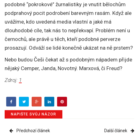
podobné “pokrokové” žurnalistiky je vnutit bělochům
podprahový pocit podrobení barevným rasám. Když ale
uvážíme, kdo uvedená media vlastní a jaké má
dlouhodobé cíle, tak nás to nepřekvapí. Problém není u
černochů, ale právě u těch, kteří podobné perverze
prosazují. Odváží se lidé konečně ukázat na ně prstem?
Nebo budou Češi čekat až s podobným nápadem přijde
nějaký Cemper, Janda, Novotný. Marxová, či Freud?
Zdroj:
1
NAPIŠTE SVŮJ NÁZOR
Předchozí článek
Další článek