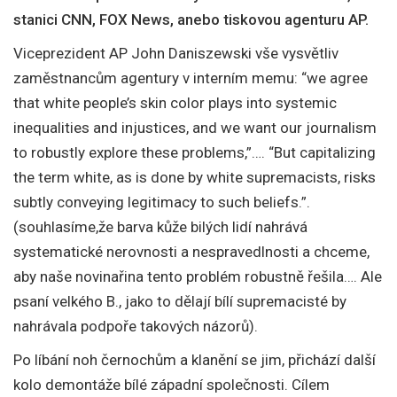
stanici CNN, FOX News, anebo tiskovou agenturu AP.
Viceprezident AP John Daniszewski vše vysvětliv
zaměstnancům agentury v interním memu: “we agree
that white people’s skin color plays into systemic
inequalities and injustices, and we want our journalism
to robustly explore these problems,”…. “But capitalizing
the term white, as is done by white supremacists, risks
subtly conveying legitimacy to such beliefs.”.
(souhlasíme,že barva kůže bilých lidí nahrává
systematické nerovnosti a nespravedlnosti a chceme,
aby naše novinařina tento problém robustně řešila…. Ale
psaní velkého B., jako to dělají bílí supremacisté by
nahrávala podpoře takových názorů).
Po líbání noh černochům a klanění se jim, přichází další
kolo demontáže bílé západní společnosti. Cílem