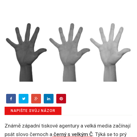
NAPIŠTE SVŮJ NÁZOR
Známě západní tiskové agentury a velká media začínají
psát slovo černoch a
černý s velkým Č
. Týká se to prý