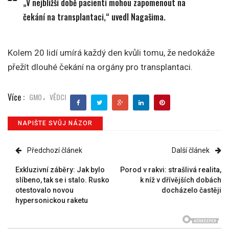
„V nejbližší době pacienti mohou zapomenout na
čekání na transplantaci,“ uvedl Nagašima.
Kolem 20 lidí umírá každý den kvůli tomu, že nedokáže
přežít dlouhé čekání na orgány pro transplantaci.
Více :
GMO
VĚDCI
,
NAPIŠTE SVŮJ NÁZOR
Předchozí článek
Další článek
Exkluzivní záběry: Jak bylo
Porod v rakvi: strašlivá realita,
slíbeno, tak se i stalo. Rusko
k níž v dřívějších dobách
otestovalo novou
docházelo častěji
hypersonickou raketu