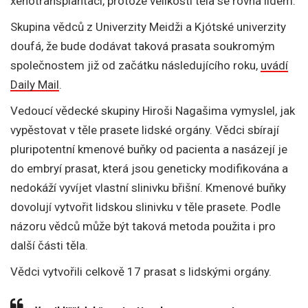
xenotransplantaci, protože velikostí těla se rovná lidem.
Skupina vědců z Univerzity Meidži a Kjótské univerzity
doufá, že bude dodávat taková prasata soukromým
společnostem již od začátku následujícího roku,
uvádí
Daily Mail
.
Vedoucí vědecké skupiny Hiroši Nagašima vymyslel, jak
vypěstovat v těle prasete lidské orgány. Vědci sbírají
pluripotentní kmenové buňky od pacienta a nasázejí je
do embryí prasat, která jsou geneticky modifikována a
nedokáží vyvíjet vlastní slinivku břišní. Kmenové buňky
dovolují vytvořit lidskou slinivku v těle prasete. Podle
názoru vědců může být taková metoda použita i pro
další části těla.
Vědci vytvořili celkově 17 prasat s lidskými orgány.