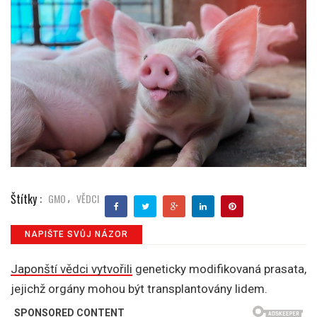
Štítky :
GMO
VĚDCI
,
NAPIŠTE SVŮJ NÁZOR
Japonští vědci vytvořili
geneticky modifikovaná prasata,
jejichž orgány mohou být transplantovány lidem.