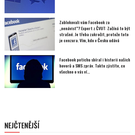
Zablokovali vám Facebook za
,,nenávist”? Expert z ČVUT: Začíná to být
strašné. Je třeba zakročit, protože toto
je cenzura. Vím, kdo v Česku udává
Facebook potichu sbíral i historii našich
hovorů a SMS zpráv. Takto zjistíte, co
všechno o vás ví…
NEJČTENĚJŠÍ