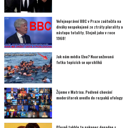
Veřejnoprávní BBC v Praze zaútočila na
diváky nespokojené ze ztráty plurality a
nástupu totality. Stejně jako v roce
1968!
Jak nám média lžou? Naaranžovaná
fotka topících se uprchlíků
Žijeme v Matrixu. Podivné chování
moderátorek uvedlo do rozpaků ufology
Přesně takhle to nakonec dopadne s