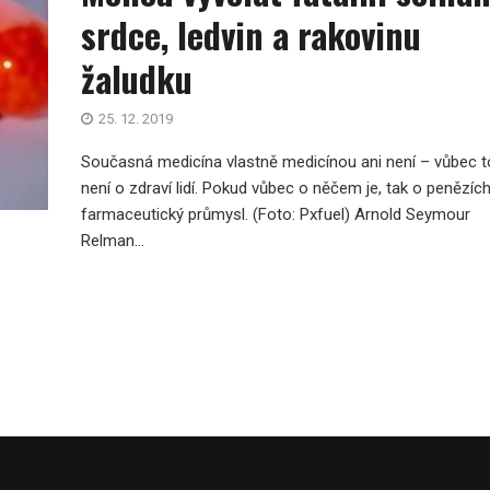
srdce, ledvin a rakovinu
žaludku
25. 12. 2019
Současná medicína vlastně medicínou ani není – vůbec t
není o zdraví lidí. Pokud vůbec o něčem je, tak o penězíc
farmaceutický průmysl. (Foto: Pxfuel) Arnold Seymour
Relman...