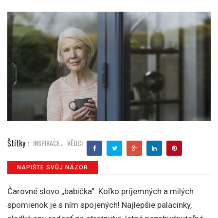
Štítky :
INSPIRACE
VĚDCI
,
NAPIŠTE SVŮJ NÁZOR
Čarovné slovo „babička“. Koľko príjemných a milých
spomienok je s ním spojených! Najlepšie palacinky,