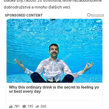
sladké sny, radosť zo stretnutia, letné nezabudnuteľné
dobrodružstvá a mnoho ďalších vecí.