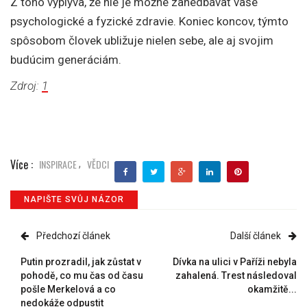
Z toho vyplýva, že nie je možné zanedbávať vaše
psychologické a fyzické zdravie. Koniec koncov, týmto
spôsobom človek ubližuje nielen sebe, ale aj svojim
budúcim generáciám.
Zdroj:
1
Více :
INSPIRACE
VĚDCI
,
NAPIŠTE SVŮJ NÁZOR
Předchozí článek
Další článek
Putin prozradil, jak zůstat v
Dívka na ulici v Paříži nebyla
pohodě, co mu čas od času
zahalená. Trest následoval
pošle Merkelová a co
okamžitě...
nedokáže odpustit