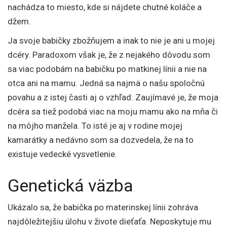
nachádza to miesto, kde si nájdete chutné koláče a
džem.
Ja svoje babičky zbožňujem a inak to nie je ani u mojej
dcéry. Paradoxom však je, že z nejakého dôvodu som
sa viac podobám na babičku po matkinej línii a nie na
otca ani na mamu. Jedná sa najmä o našu spoločnú
povahu a z istej časti aj o vzhľad. Zaujímavé je, že moja
dcéra sa tiež podobá viac na moju mamu ako na mňa či
na môjho manžela. To isté je aj v rodine mojej
kamarátky a nedávno som sa dozvedela, že na to
existuje vedecké vysvetlenie.
Genetická väzba
Ukázalo sa, že babička po materinskej línii zohráva
najdôležitejšiu úlohu v živote dieťaťa. Neposkytuje mu