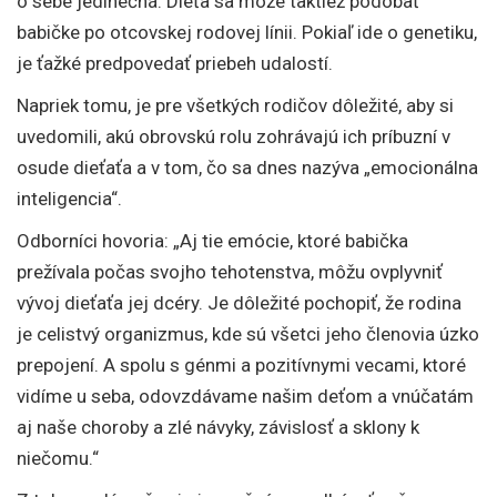
o sebe jedinečná. Dieťa sa môže taktiež podobať
babičke po otcovskej rodovej línii. Pokiaľ ide o genetiku,
je ťažké predpovedať priebeh udalostí.
Napriek tomu, je pre všetkých rodičov dôležité, aby si
uvedomili, akú obrovskú rolu zohrávajú ich príbuzní v
osude dieťaťa a v tom, čo sa dnes nazýva „emocionálna
inteligencia“.
Odborníci hovoria: „Aj tie emócie, ktoré babička
prežívala počas svojho tehotenstva, môžu ovplyvniť
vývoj dieťaťa jej dcéry. Je dôležité pochopiť, že rodina
je celistvý organizmus, kde sú všetci jeho členovia úzko
prepojení. A spolu s génmi a pozitívnymi vecami, ktoré
vidíme u seba, odovzdávame našim deťom a vnúčatám
aj naše choroby a zlé návyky, závislosť a sklony k
niečomu.“