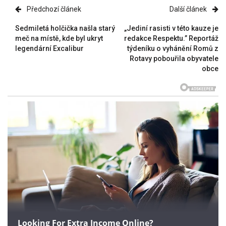
Předchozí článek
Další článek
Sedmiletá holčička našla starý
„Jediní rasisti v této kauze je
meč na místě, kde byl ukryt
redakce Respektu.” Reportáž
legendární Excalibur
týdeníku o vyhánění Romů z
Rotavy pobouřila obyvatele
obce