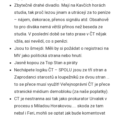
Zbytečně drahé divadlo. Mají na Kavčích horách
studia, tak proč lezou jinam a utrácejí za to peníze
– nájem, dekorace, přenos signálu atd. Obsahově
to pro diváka nemá větší přínos než beseda ze
studia. V poslední době se tato praxe v ČT nějak
vžila, asi nevědí, co s penězi.
Jsou to šmejdi. Měli by si požádat o registraci na
MV jako politická strana nebo hnutí.
Jasně kopou za Top Stan a piráty
Nechápete logiku ČT – SPOLU jsou ze tří stran a
Zaprodanci starostů a loupežníků ze dvou stran …
to se přece musí využít! Veřejnoprávní ČT je přece
stranické médium demobloku (za naše poplatky).
CT je nestranna asi tak jako prokurator Urvalek v
procesu s Miladou Horakovou….. skoda ze tam
nebyl i Feri, mohli se optat jak bude komentovat