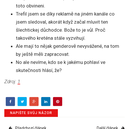
toto obvineni.
Trefil jsem se díky reklamě na jiném kanále co
jsem sledoval, akorát když začal mluvit ten
šlechtickej důchodce. Bože to je vůl. Proč
takového kreténa stále vyzvihují.
Ale mají to nějak genderově nevyvážené, na tom
by ještě měli zapracovat.
No ale nevíme, kdo se k jakému pohlaví ve
skutečnosti hlásí, že?
Zdroj:
1
NAPIŠTE SVŮJ NÁZOR
Předchozí článek
Další článek