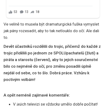
Ve velíně to musela být dramaturgická fuška vymyslet
jak pány rozesadit, aby to tak netlouklo do očí. Ale dali
to.
Devět účastníků rozdělili do trojic, přičemž do každé z
trojic přidělili po jednom ze SPOLUpachatelů (žlutí) a
piráta a starostu (červení), aby to jejich souručenství
bilo co nejméně do očí, pro změnu posadili úplně
nejdál od sebe, co to šlo. Dobrá práce. Vzhůru k
poctivým volbám!
A opět neméně zajímavé komentáře:
V jejich televizi se vždycky umělo dobře počítat!