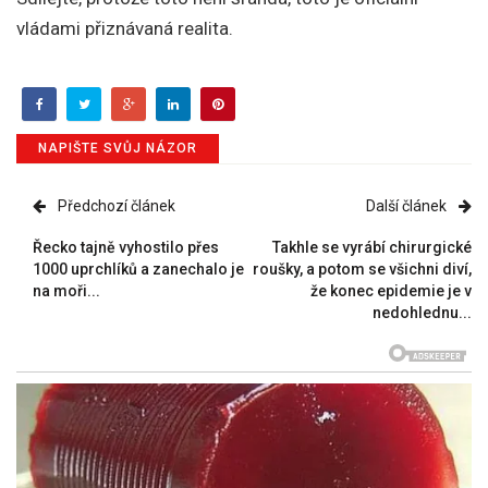
vládami přiznávaná realita.
NAPIŠTE SVŮJ NÁZOR
Předchozí článek
Další článek
Řecko tajně vyhostilo přes
Takhle se vyrábí chirurgické
1000 uprchlíků a zanechalo je
roušky, a potom se všichni diví,
na moři...
že konec epidemie je v
nedohlednu...