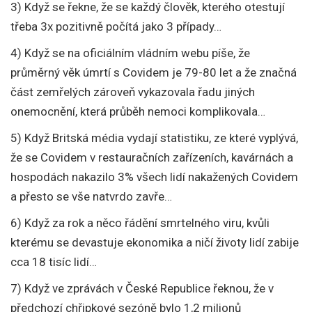
3) Když se řekne, že se každý člověk, kterého otestují
třeba 3x pozitivně počítá jako 3 případy…
4) Když se na oficiálním vládním webu píše, že
průměrný věk úmrtí s Covidem je 79-80 let a že značná
část zemřelých zároveň vykazovala řadu jiných
onemocnění, která průběh nemoci komplikovala…
5) Když Britská média vydají statistiku, ze které vyplývá,
že se Covidem v restauračních zařízeních, kavárnách a
hospodách nakazilo 3% všech lidí nakažených Covidem
a přesto se vše natvrdo zavře…
6) Když za rok a něco řádění smrtelného viru, kvůli
kterému se devastuje ekonomika a ničí životy lidí zabije
cca 18 tisíc lidí…
7) Když ve zprávách v České Republice řeknou, že v
předchozí chřipkové sezóně bylo 1,2 milionů