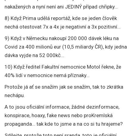
nakažených a nyní není ani JEDINÝ případ chřipky…
8) Když Prima udělá reportáž, kde se jeden člověk
nechá otestovat 7x a 4x je negativní a 3x pozitivní…
9) Když v Německu nakoupí 200 000 dávek léku na
Covid za 400 milionů eur (10,5 miliardy ČR), kdy jedna
dávka vyjde na 52 000kč…
10) Když ředitel Fakultní nemocnice Motol řekne, že
40% lidí v nemocnice nemá příznaky…
Protože já ať se snažím jak se snažím, tak to zkrátka
nechápu.
A to jsou oficiální informace, žádné dezinformace,
konspirace, hoaxy, fake news nebo proKremlská
propaganda… tak kde to jsme a na co si tu hrajeme?
Sdílejte, protože toto není sranda, toto je oficiální