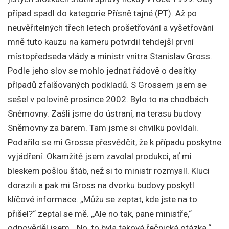
případ spadl do kategorie Přísně tajné (PT). Až po
neuvěřitelných třech letech prošetřování a vyšetřování
mně tuto kauzu na kameru potvrdil tehdejší první
místopředseda vlády a ministr vnitra Stanislav Gross.
Podle jeho slov se mohlo jednat řádově o desítky
případů zfalšovaných podkladů. S Grossem jsem se
sešel v polovině prosince 2002. Bylo to na chodbách
Sněmovny. Zašli jsme do ústraní, na terasu budovy
Sněmovny za barem. Tam jsme si chvilku povídali.
Podařilo se mi Grosse přesvědčit, že k případu poskytne
vyjádření. Okamžitě jsem zavolal produkci, ať mi
bleskem pošlou štáb, než si to ministr rozmyslí. Kluci
dorazili a pak mi Gross na dvorku budovy poskytl
klíčové informace. „Můžu se zeptat, kde jste na to
přišel?“ zeptal se mě. „Ale no tak, pane ministře,“
odpověděl jsem. „No, to byla taková řečnická otázka.“