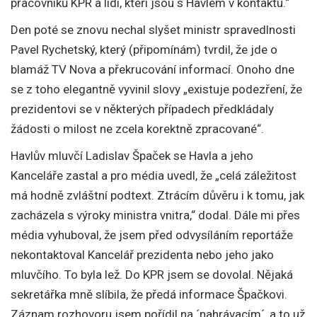
pracovníků KPR a lidí, kteří jsou s Havlem v kontaktu.“
Den poté se znovu nechal slyšet ministr spravedlnosti
Pavel Rychetský, který (připomínám) tvrdil, že jde o
blamáž TV Nova a překrucování informací. Onoho dne
se z toho elegantně vyvinil slovy „existuje podezření, že
prezidentovi se v některých případech předkládaly
žádosti o milost ne zcela korektně zpracované“.
Havlův mluvčí Ladislav Špaček se Havla a jeho
Kanceláře zastal a pro média uvedl, že „celá záležitost
má hodně zvláštní podtext. Ztrácím důvěru i k tomu, jak
zacházela s výroky ministra vnitra,“ dodal. Dále mi přes
média vyhuboval, že jsem před odvysíláním reportáže
nekontaktoval Kancelář prezidenta nebo jeho jako
mluvčího. To byla lež. Do KPR jsem se dovolal. Nějaká
sekretářka mně slíbila, že předá informace Špačkovi.
Záznam rozhovoru jsem pořídil na ´nahrávacím´, a to už