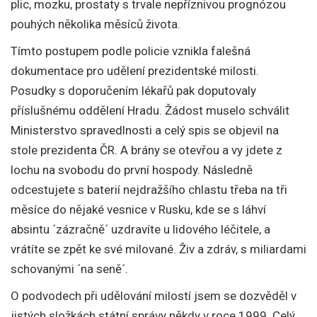
plic, mozku, prostaty s trvale nepříznivou prognózou
pouhých několika měsíců života.
Tímto postupem podle policie vznikla falešná
dokumentace pro udělení prezidentské milosti.
Posudky s doporučením lékařů pak doputovaly
příslušnému oddělení Hradu. Žádost muselo schválit
Ministerstvo spravedlnosti a celý spis se objevil na
stole prezidenta ČR. A brány se otevřou a vy jdete z
lochu na svobodu do první hospody. Následně
odcestujete s baterií nejdražšího chlastu třeba na tři
měsíce do nějaké vesnice v Rusku, kde se s láhví
absintu ´zázračně´ uzdravíte u lidového léčitele, a
vrátíte se zpět ke své milované. Živ a zdráv, s miliardami
schovanými ´na seně´.
O podvodech při udělování milostí jsem se dozvěděl v
jistých složkách státní správy někdy v roce 1999. Celý