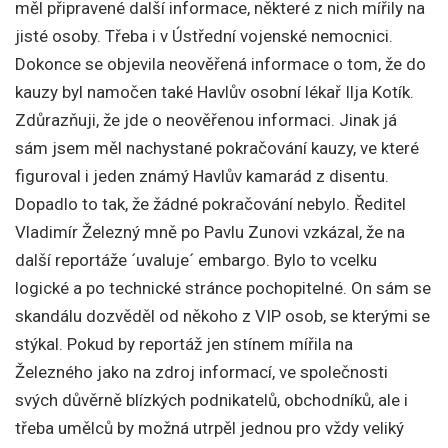
měl připravené další informace, některé z nich mířily na
jisté osoby. Třeba i v Ústřední vojenské nemocnici.
Dokonce se objevila neověřená informace o tom, že do
kauzy byl namočen také Havlův osobní lékař Ilja Kotík.
Zdůrazňuji, že jde o neověřenou informaci. Jinak já
sám jsem měl nachystané pokračování kauzy, ve které
figuroval i jeden známý Havlův kamarád z disentu.
Dopadlo to tak, že žádné pokračování nebylo. Ředitel
Vladimír Železný mně po Pavlu Zunovi vzkázal, že na
další reportáže ´uvaluje´ embargo. Bylo to vcelku
logické a po technické stránce pochopitelné. On sám se
skandálu dozvěděl od někoho z VIP osob, se kterými se
stýkal. Pokud by reportáž jen stínem mířila na
Železného jako na zdroj informací, ve společnosti
svých důvěrně blízkých podnikatelů, obchodníků, ale i
třeba umělců by možná utrpěl jednou pro vždy veliký