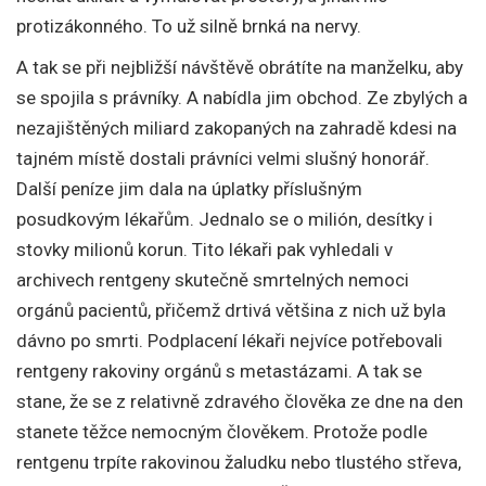
protizákonného. To už silně brnká na nervy.
A tak se při nejbližší návštěvě obrátíte na manželku, aby
se spojila s právníky. A nabídla jim obchod. Ze zbylých a
nezajištěných miliard zakopaných na zahradě kdesi na
tajném místě dostali právníci velmi slušný honorář.
Další peníze jim dala na úplatky příslušným
posudkovým lékařům. Jednalo se o milión, desítky i
stovky milionů korun. Tito lékaři pak vyhledali v
archivech rentgeny skutečně smrtelných nemoci
orgánů pacientů, přičemž drtivá většina z nich už byla
dávno po smrti. Podplacení lékaři nejvíce potřebovali
rentgeny rakoviny orgánů s metastázami. A tak se
stane, že se z relativně zdravého člověka ze dne na den
stanete těžce nemocným člověkem. Protože podle
rentgenu trpíte rakovinou žaludku nebo tlustého střeva,