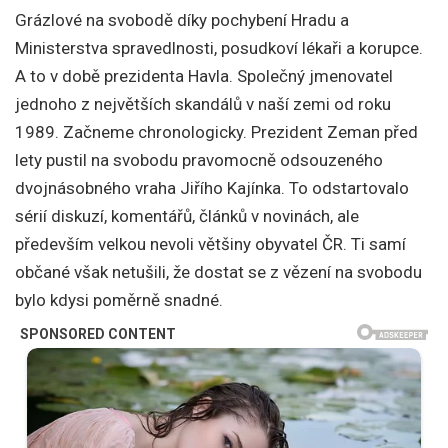
Grázlové na svobodě díky pochybení Hradu a
Ministerstva spravedlnosti, posudkoví lékaři a korupce.
A to v době prezidenta Havla. Společný jmenovatel
jednoho z největších skandálů v naší zemi od roku
1989. Začneme chronologicky. Prezident Zeman před
lety pustil na svobodu pravomocně odsouzeného
dvojnásobného vraha Jiřího Kajínka. To odstartovalo
sérií diskuzí, komentářů, článků v novinách, ale
především velkou nevoli většiny obyvatel ČR. Ti samí
občané však netušili, že dostat se z vězení na svobodu
bylo kdysi poměrně snadné.