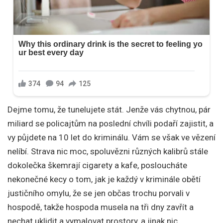
Dejme tomu, že tunelujete stát. Jenže vás chytnou, pár
miliard se policajtům na poslední chvíli podaří zajistit, a
vy půjdete na 10 let do kriminálu. Vám se však ve vězení
nelíbí. Strava nic moc, spoluvězni různých kalibrů stále
dokolečka škemrají cigarety a kafe, posloucháte
nekonečné kecy o tom, jak je každý v kriminále obětí
justičního omylu, že se jen občas trochu porvali v
hospodě, takže hospoda musela na tři dny zavřít a
nechat uklidit a vymalovat prostory, a jinak nic