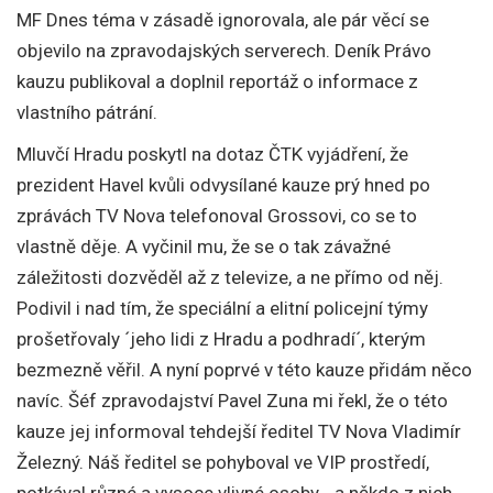
MF Dnes téma v zásadě ignorovala, ale pár věcí se
objevilo na zpravodajských serverech. Deník Právo
kauzu publikoval a doplnil reportáž o informace z
vlastního pátrání.
Mluvčí Hradu poskytl na dotaz ČTK vyjádření, že
prezident Havel kvůli odvysílané kauze prý hned po
zprávách TV Nova telefonoval Grossovi, co se to
vlastně děje. A vyčinil mu, že se o tak závažné
záležitosti dozvěděl až z televize, a ne přímo od něj.
Podivil i nad tím, že speciální a elitní policejní týmy
prošetřovaly ´jeho lidi z Hradu a podhradí´, kterým
bezmezně věřil. A nyní poprvé v této kauze přidám něco
navíc. Šéf zpravodajství Pavel Zuna mi řekl, že o této
kauze jej informoval tehdejší ředitel TV Nova Vladimír
Železný. Náš ředitel se pohyboval ve VIP prostředí,
potkával různé a vysoce vlivné osoby… a někdo z nich