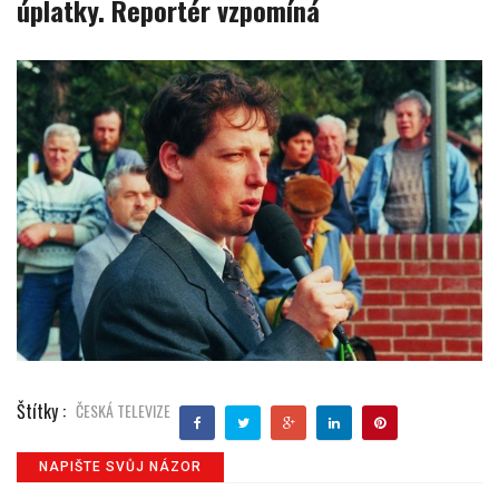
úplatky. Reportér vzpomíná
Štítky :
ČESKÁ TELEVIZE
NAPIŠTE SVŮJ NÁZOR