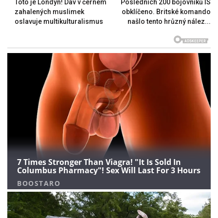
Toto je Londýn! Dav v černém
Posledních 200 bojovníků IS
zahalených muslimek
obklíčeno. Britské komando
oslavuje multikulturalismus
našlo tento hrůzný nález...