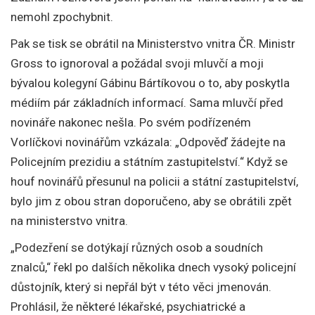
nemohl zpochybnit.
Pak se tisk se obrátil na Ministerstvo vnitra ČR. Ministr
Gross to ignoroval a požádal svoji mluvčí a moji
bývalou kolegyní Gábinu Bártíkovou o to, aby poskytla
médiím pár základních informací. Sama mluvčí před
novináře nakonec nešla. Po svém podřízeném
Vorlíčkovi novinářům vzkázala: „Odpověď žádejte na
Policejním prezidiu a státním zastupitelství.“ Když se
houf novinářů přesunul na policii a státní zastupitelství,
bylo jim z obou stran doporučeno, aby se obrátili zpět
na ministerstvo vnitra.
„Podezření se dotýkají různých osob a soudních
znalců,“ řekl po dalších několika dnech vysoký policejní
důstojník, který si nepřál být v této věci jmenován.
Prohlásil, že některé lékařské, psychiatrické a