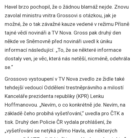
Havel brzo pochopil, že o žádnou blamáž nejde. Znovu
zavolal ministru vnitra Grossovi s otázkou, jak je
možné, že o tak závažné kauze vedené v režimu Přísně
tajné vědí novináři a TV Nova. Gross pak druhý den
někde ve Sněmovně před novináři uvedl k úniku
informací následující: „To, že se některé informace
dostaly ven, je věc, která nás netěší, nicméně, odehrála
se.“
Grossovo vystoupení v TV Nova zvedlo ze židle také
tehdejší vedoucí Oddělení trestněprávního a milostí
Kanceláře prezidenta republiky (KPR) Lenku
Hoffmanovou. „Nevím, o co konkrétně jde. Nevím, na
základě čeho probíhá vyšetřování,“ uvedla pro ČTK a
tisk. Druhý den Policie ČR vydala prohlášení, že
„vyšetřování se netýká přímo Havla, ale některých