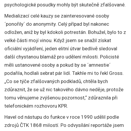
psychologické posudky mohly být skutečně zfalšované.
Medializací celé kauzy se zainteresované osoby
´ponořily´ do anonymity. Celý případ byl nakonec
odložen, aniž by byl kdokoli potrestán. Bohužel, bylo to z
velké části mojí vinou. Když jsem se snažil získat
oficiální vyjádření, jeden elitní útvar bedlivě sledoval
další chystanou blamáž pro udělení milosti. Policisté
měli ustanovené osoby a pokud by se ´amnestie´
podařila, hodlali sebrat pár lidí. Takhle mi to řekl Gross.
„Co se týče zfalšovaných podkladů, chtěla bych
zdůraznit, že se už nic takového dávno neděje, protože
tomu věnujeme zvýšenou pozornost,“ zdůraznila při
telefonickém rozhovoru KPR.
Havel od nástupu do funkce v roce 1990 udělil podle
zdrojů ČTK 1868 milostí. Po odvysílání reportáže jsem