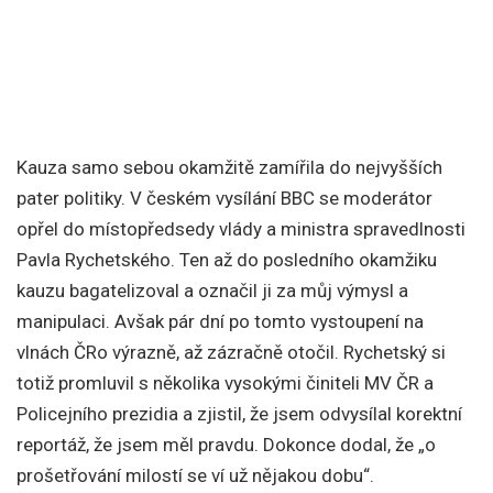
Kauza samo sebou okamžitě zamířila do nejvyšších
pater politiky. V českém vysílání BBC se moderátor
opřel do místopředsedy vlády a ministra spravedlnosti
Pavla Rychetského. Ten až do posledního okamžiku
kauzu bagatelizoval a označil ji za můj výmysl a
manipulaci. Avšak pár dní po tomto vystoupení na
vlnách ČRo výrazně, až zázračně otočil. Rychetský si
totiž promluvil s několika vysokými činiteli MV ČR a
Policejního prezidia a zjistil, že jsem odvysílal korektní
reportáž, že jsem měl pravdu. Dokonce dodal, že „o
prošetřování milostí se ví už nějakou dobu“.