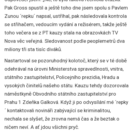
Pak Gross spustil a ještě toho dne jsem spolu s Pavlem
Zunou ´repku´ napsal, ustříhal, pak následovala kontrola
se střihačem, vedoucím vydání a režisérem, takže ještě
toho večera se z PT kauzy stala na obrazovkách TV
Nova věc veřejná. Sledovanost podle peoplemetrů dva
miliony tři sta tisíc diváků.
Nastartoval se pozoruhodný kolotoč, který se v té době
odehrával na úrovni Ministerstva spravedlnosti, vnitra,
státního zastupitelství, Policejního prezidia, Hradu a
vysokých činitelů našeho státu. Kauzu tehdy dozorovala
náměstkyně Obvodního státního zastupitelství pro
Prahu 1 Zdeňka Galková. Když ji po odvysílání mé ´repky
´ kontaktovali novináři zabývající se kriminalitou,
nechala se slyšet, že zrovna nemá čas a že beztak o
ničem neví. A ať jdou všichni pryč.