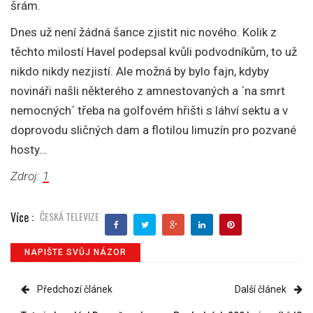
šrám.
Dnes už není žádná šance zjistit nic nového. Kolik z
těchto milostí Havel podepsal kvůli podvodníkům, to už
nikdo nikdy nezjistí. Ale možná by bylo fajn, kdyby
novináři našli některého z amnestovaných a ´na smrt
nemocných´ třeba na golfovém hřišti s láhví sektu a v
doprovodu sličných dam a flotilou limuzín pro pozvané
hosty…
Zdroj:
1
Více :
ČESKÁ TELEVIZE
NAPIŠTE SVŮJ NÁZOR
Předchozí článek
Další článek