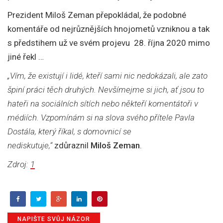
Prezident Miloš Zeman přepokládal, že podobné
komentáře od nejrůznějších hnojometů vzniknou a tak
s předstihem už ve svém projevu 28. října 2020 mimo
jiné řekl …
„
Vím, že existují i lidé, kteří sami nic nedokázali, ale zato
špiní práci těch druhých.
Nevšímejme si jich
, ať jsou to
hateři na sociálních sítích nebo
někteří komentátoři v
médiích
. Vzpomínám si na slova svého přítele Pavla
Dostála, který říkal, s domovnicí se
nediskutuje,“
zdůraznil
Miloš Zeman
.
Zdroj:
1
NAPIŠTE SVŮJ NÁZOR