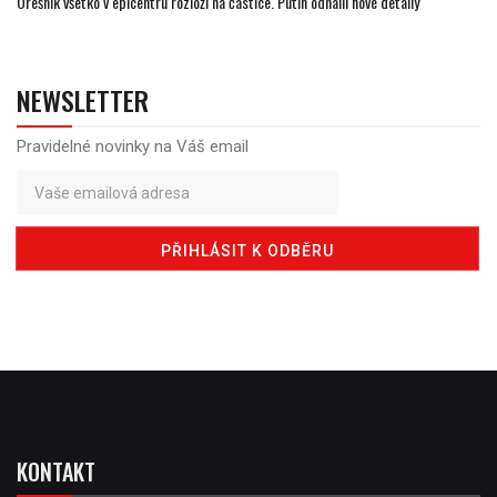
Orešnik všetko v epicentru rozloží na častice. Putin odhalil nové detaily
NEWSLETTER
Pravidelné novinky na Váš email
KONTAKT