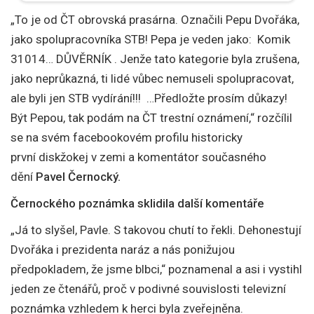
„To je od ČT obrovská prasárna. Označili Pepu Dvořáka,
jako spolupracovníka STB! Pepa je veden jako: Komik
31014… DŮVĚRNÍK . Jenže tato kategorie byla zrušena,
jako neprůkazná, ti lidé vůbec nemuseli spolupracovat,
ale byli jen STB vydírání!!! …Předložte prosím důkazy!
Být Pepou, tak podám na ČT trestní oznámení,“ rozčílil
se na svém facebookovém profilu historicky
první diskžokej v zemi a komentátor současného
dění
Pavel Černocký.
Černockého poznámka sklidila další komentáře
„Já to slyšel, Pavle. S takovou chutí to řekli. Dehonestují
Dvořáka i prezidenta naráz a nás ponižujou
předpokladem, že jsme blbci,“ poznamenal a asi i vystihl
jeden ze čtenářů, proč v podivné souvislosti televizní
poznámka vzhledem k herci byla zveřejněna.