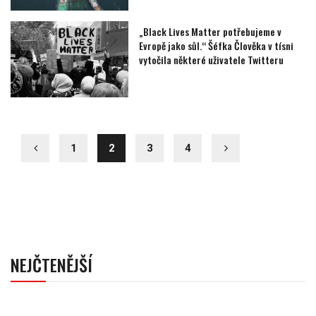
„Black Lives Matter potřebujeme v
Evropě jako sůl.“ Šéfka Člověka v tísni
vytočila některé uživatele Twitteru
1
2
3
4
NEJČTENĚJŠÍ