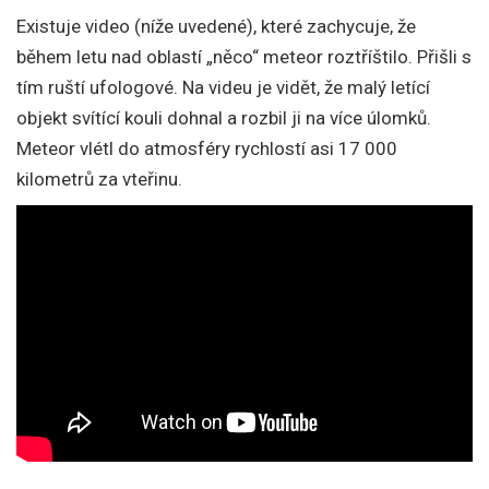
Existuje video (níže uvedené), které zachycuje, že
během letu nad oblastí „něco“ meteor roztříštilo. Přišli s
tím ruští ufologové. Na videu je vidět, že malý letící
objekt svítící kouli dohnal a rozbil ji na více úlomků.
Meteor vlétl do atmosféry rychlostí asi 17 000
kilometrů za vteřinu.