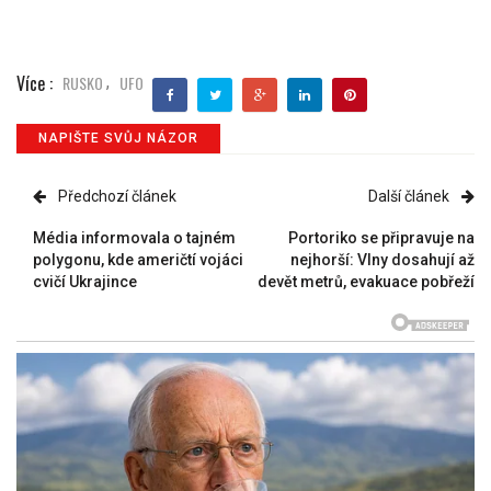
Více :
RUSKO
UFO
,
NAPIŠTE SVŮJ NÁZOR
Předchozí článek
Další článek
Média informovala o tajném
Portoriko se připravuje na
polygonu, kde američtí vojáci
nejhorší: Vlny dosahují až
cvičí Ukrajince
devět metrů, evakuace pobřeží