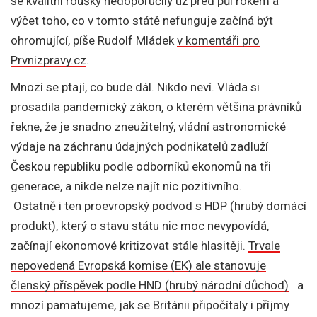
se kvalitní roušky nedoporučily už před půl rokem a
výčet toho, co v tomto státě nefunguje začíná být
ohromující, píše Rudolf Mládek
v komentáři pro
Prvnizpravy.cz
.
Mnozí se ptají, co bude dál. Nikdo neví. Vláda si
prosadila pandemický zákon, o kterém většina právníků
řekne, že je snadno zneužitelný, vládní astronomické
výdaje na záchranu údajných podnikatelů zadluží
Českou republiku podle odborníků ekonomů na tři
generace, a nikde nelze najít nic pozitivního.
Ostatně i ten proevropský podvod s HDP (hrubý domácí
produkt), který o stavu státu nic moc nevypovídá,
začínají ekonomové kritizovat stále hlasitěji.
Trvale
nepovedená Evropská komise (EK) ale stanovuje
členský příspěvek podle HND (hrubý národní důchod)
a
mnozí pamatujeme, jak se Británii připočítaly i příjmy