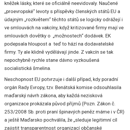
kněžek lásky, které se oficiálně neevidovaly. Naučené
„proevropské“ levoty s příspěvky členských států EU a
údajným „rozkvětem“ těchto států se logicky odrážejí i
ve smlouvách na vakcíny, když kritizované firmy mají ve
smlouvách dovětky o „možnostech“ dodávek. EK
podepsala hloupost a teď to hází na dodavatelské
firmy. Ty ale klidně vydělávají jinde. Z vakcín se tak
nepochybně rychle stane dávno vyzkoušená
socialistická šmelina.
Neschopnost EU potvrzuje i další případ, kdy poradní
orgán Rady Evropy, tzv. Benátská komise odsouhlasila
maďarský návrh zákona, aby každá nezisková
organizace prokázala původ příjmů (Pozn. Zákon č.
253/2008 Sb. proti praní špinavých peněz máme i v ČR)
a ještě Maďarsko pochválila, že „sleduje legitimní cíl
zajistit transparentnost organizací občanské