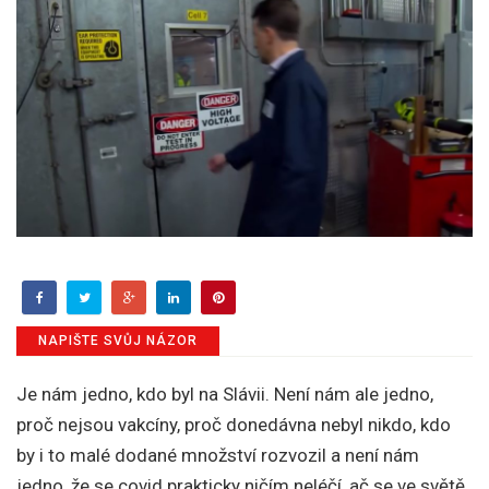
NAPIŠTE SVŮJ NÁZOR
Je nám jedno, kdo byl na Slávii. Není nám ale jedno,
proč nejsou vakcíny, proč donedávna nebyl nikdo, kdo
by i to malé dodané množství rozvozil a není nám
jedno, že se covid prakticky ničím neléčí, ač se ve světě