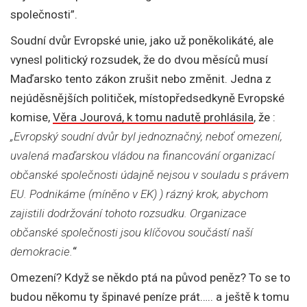
společnosti”.
Soudní dvůr Evropské unie, jako už poněkolikáté, ale
vynesl politický rozsudek, že do dvou měsíců musí
Maďarsko tento zákon zrušit nebo změnit. Jedna z
nejúděsnějších političek, místopředsedkyně Evropské
komise,
Věra Jourová, k tomu nadutě prohlásila
, že :
„Evropský soudní dvůr byl jednoznačný, neboť omezení,
uvalená maďarskou vládou na financování organizací
občanské společnosti údajně nejsou v souladu s právem
EU. Podnikáme (míněno v EK) ) rázný krok, abychom
zajistili dodržování tohoto rozsudku. Organizace
občanské společnosti jsou klíčovou součástí naší
demokracie.
“
Omezení? Když se někdo ptá na původ peněz? To se to
budou někomu ty špinavé peníze prát….. a ještě k tomu