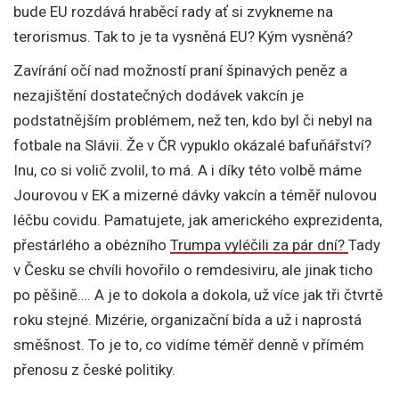
bude EU rozdává hraběcí rady ať si zvykneme na
terorismus. Tak to je ta vysněná EU? Kým vysněná?
Zavírání očí nad možností praní špinavých peněz a
nezajištění dostatečných dodávek vakcín je
podstatnějším problémem, než ten, kdo byl či nebyl na
fotbale na Slávii. Že v ČR vypuklo okázalé bafuňářství?
Inu, co si volič zvolil, to má. A i díky této volbě máme
Jourovou v EK a mizerné dávky vakcín a téměř nulovou
léčbu covidu. Pamatujete, jak amerického exprezidenta,
přestárlého a obézního
Trumpa vyléčili za pár dní?
Tady
v Česku se chvíli hovořilo o remdesiviru, ale jinak ticho
po pěšině…. A je to dokola a dokola, už více jak tři čtvrtě
roku stejné. Mizérie, organizační bída a už i naprostá
směšnost. To je to, co vidíme téměř denně v přímém
přenosu z české politiky.