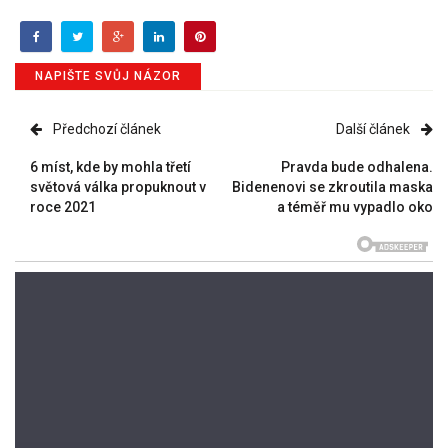
NAPIŠTE SVŮJ NÁZOR
Předchozí článek
Další článek
6 míst, kde by mohla třetí
Pravda bude odhalena.
světová válka propuknout v
Bidenenovi se zkroutila maska
roce 2021
a téměř mu vypadlo oko