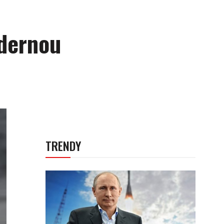
adernou
TRENDY