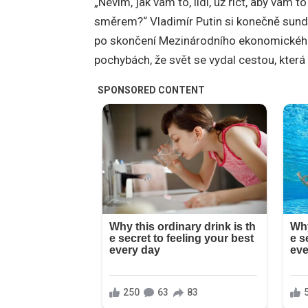
„Nevím, jak vám to, lidi, už říct, aby vám 
směrem?“ Vladimír Putin si konečně sundal
po skončení Mezinárodního ekonomického 
pochybách, že svět se vydal cestou, která