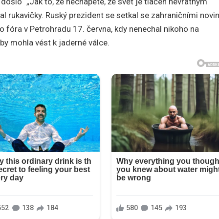
to došlo“ „Jak to, že nechápete, že svět je tlačen nevratným
 rukavičky. Ruský prezident se setkal se zahraničními novin
fóra v Petrohradu 17. června, kdy nenechal nikoho na
 by mohla vést k jaderné válce.