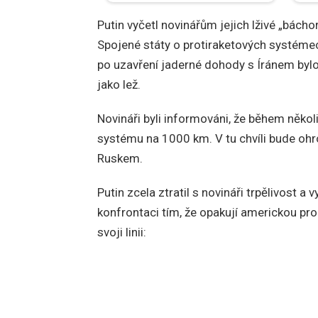
Putin vyčetl novinářům jejich lživé „bácho
Spojené státy o protiraketových systémec
po uzavření jaderné dohody s Íránem bylo
jako lež.
Novináři byli informováni, že během něko
systému na 1000 km. V tu chvíli bude ohr
Ruskem.
Putin zcela ztratil s novináři trpělivost a 
konfrontaci tím, že opakují americkou pro
svoji linii: