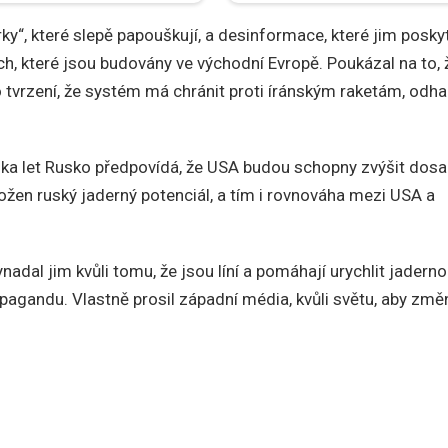
rky“, které slepě papouškují, a desinformace, které jim poskyt
h, které jsou budovány ve východní Evropě. Poukázal na to, 
 tvrzení, že systém má chránit proti íránským raketám, odh
lika let Rusko předpovídá, že USA budou schopny zvýšit dos
ožen ruský jaderný potenciál, a tím i rovnováha mezi USA a
vynadal jim kvůli tomu, že jsou líní a pomáhají urychlit jadern
pagandu. Vlastně prosil západní média, kvůli světu, aby změn