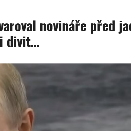
 varoval novináře před j
i divit…