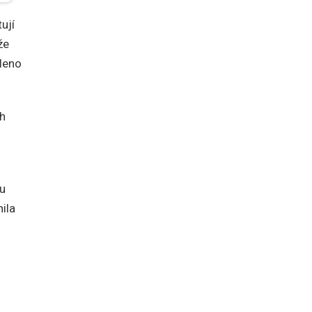
ují
že
aleno
ah
ou
ila